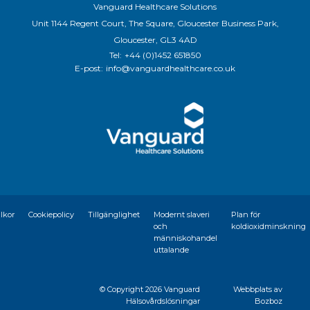
Vanguard Healthcare Solutions
Unit 1144 Regent Court, The Square, Gloucester Business Park,
Gloucester, GL3 4AD
Tel:
+44 (0)1452 651850
E-post:
info@vanguardhealthcare.co.uk
llkor
Cookiepolicy
Tillgänglighet
Modernt slaveri
Plan för
och
koldioxidminskning
människohandel
uttalande
© Copyright
2026 Vanguard
Webbplats av
Hälsovårdslösningar
Bozboz