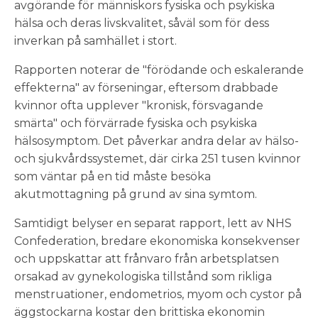
avgörande för människors fysiska och psykiska
hälsa och deras livskvalitet, såväl som för dess
inverkan på samhället i stort.
Rapporten noterar de "förödande och eskalerande
effekterna" av förseningar, eftersom drabbade
kvinnor ofta upplever "kronisk, försvagande
smärta" och förvärrade fysiska och psykiska
hälsosymptom. Det påverkar andra delar av hälso-
och sjukvårdssystemet, där cirka 251 tusen kvinnor
som väntar på en tid måste besöka
akutmottagning på grund av sina symtom.
Samtidigt belyser en separat rapport, lett av NHS
Confederation, bredare ekonomiska konsekvenser
och uppskattar att frånvaro från arbetsplatsen
orsakad av gynekologiska tillstånd som rikliga
menstruationer, endometrios, myom och cystor på
äggstockarna kostar den brittiska ekonomin