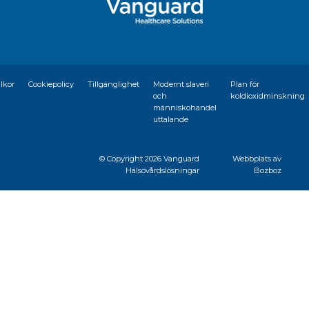
llkor
Cookiepolicy
Tillgänglighet
Modernt slaveri
Plan för
och
koldioxidminskning
människohandel
uttalande
© Copyright
2026 Vanguard
Webbplats av
Hälsovårdslösningar
Bozboz