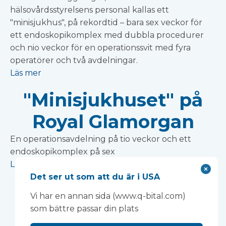
hälsovårdsstyrelsens personal kallas ett
"minisjukhus", på rekordtid – bara sex veckor för
ett endoskopikomplex med dubbla procedurer
och nio veckor för en operationssvit med fyra
operatörer och två avdelningar.
Läs mer
"Minisjukhuset" på
Royal Glamorgan
En operationsavdelning på tio veckor och ett
endoskopikomplex på sex
Läs mer
Det ser ut som att du är i USA
Broschyr om lokala
Vi har en annan sida (www.q-bital.com)
diagnostiska centra
som bättre passar din plats