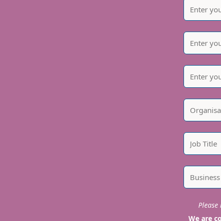
Please i
We are co