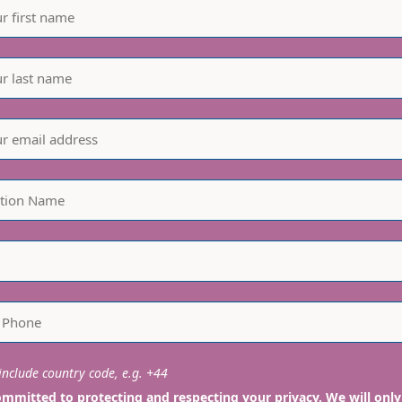
nclude country code, e.g. +44
mmitted to protecting and respecting your privacy. We will only