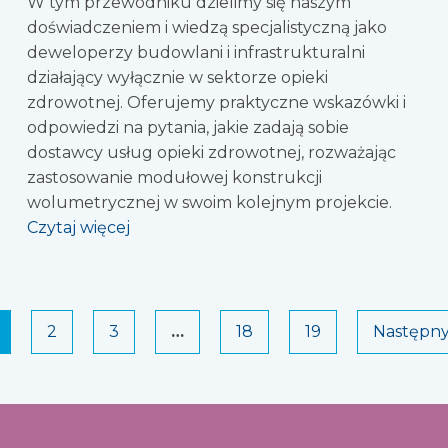
W tym przewodniku dzielimy się naszym
doświadczeniem i wiedzą specjalistyczną jako
deweloperzy budowlani i infrastrukturalni
działający wyłącznie w sektorze opieki
zdrowotnej. Oferujemy praktyczne wskazówki i
odpowiedzi na pytania, jakie zadają sobie
dostawcy usług opieki zdrowotnej, rozważając
zastosowanie modułowej konstrukcji
wolumetrycznej w swoim kolejnym projekcie.
Czytaj więcej
2
3
…
18
19
Następny