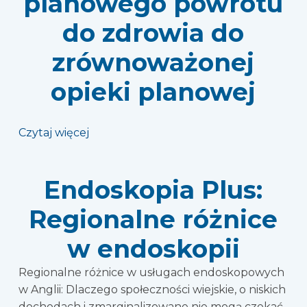
planowego powrotu
do zdrowia do
zrównoważonej
opieki planowej
Czytaj więcej
Endoskopia Plus:
Regionalne różnice
w endoskopii
Regionalne różnice w usługach endoskopowych
w Anglii: Dlaczego społeczności wiejskie, o niskich
dochodach i zmarginalizowane nie mogą czekać