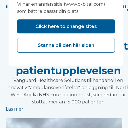
Vi har en annan sida (www.q-bital.com)
"ambulansöverlåtelse"
som bättre passar din plats
anläggning hjälper
Click here to change sites
North West Anglia
NHS Foundation Trust
Stanna på den här sidan
att förbättra
patientupplevelsen
Vanguard Healthcare Solutions tillhandahöll en
innovativ "ambulansöverlåtelse"-anläggning till Nort
West Anglia NHS Foundation Trust, som redan har
stöttat mer än 15 000 patienter.
Läs mer