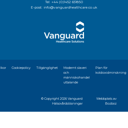
Tel:
+44 (0)1452 651850
E-post:
info@vanguardhealthcare.co.uk
llkor
Cookiepolicy
Tillgänglighet
Modernt slaveri
Plan för
och
koldioxidminskning
människohandel
uttalande
© Copyright
2026 Vanguard
Webbplats av
Hälsovårdslösningar
Bozboz