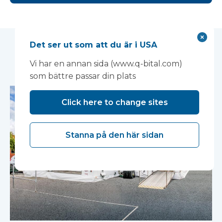
Det ser ut som att du är i USA
Relaterade fallstudier
Vi har en annan sida (www.q-bital.com)
som bättre passar din plats
Click here to change sites
Stanna på den här sidan