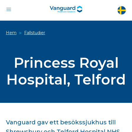
Hem
Fallstudier
>
Princess Royal
Hospital, Telford
Vanguard gav ett besökssjukhus till
Shrewsbury och Telford Hospital NHS