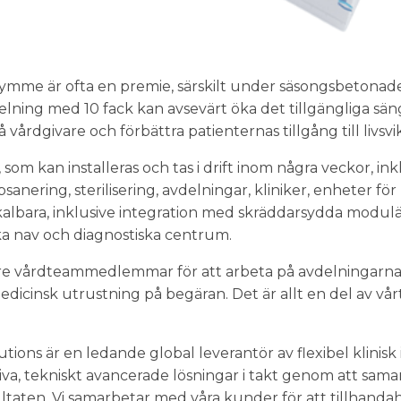
mme är ofta en premie, särskilt under säsongsbetonad
elning med 10 fack kan avsevärt öka det tillgängliga s
vårdgivare och förbättra patienternas tillgång till livsvik
som kan installeras och tas i drift inom några veckor, ink
anering, sterilisering, avdelningar, kliniker, enheter fö
lbara, inklusive integration med skräddarsydda modulä
ka nav och diagnostiska centrum.
e vårdteammedlemmar för att arbeta på avdelningarna ka
edicinsk utrustning på begäran. Det är allt en del av v
ons är en ledande global leverantör av flexibel klinisk 
iva, tekniskt avancerade lösningar i takt genom att sa
ultaten. Vi samarbetar med våra kunder för att tillhandah