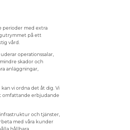
e perioder med extra
ängutrymmet på ett
tig vård.
luderar operationssalar,
r mindre skador och
ra anläggningar,
n vi ordna det åt dig. Vi
årt omfattande erbjudande
infrastruktur och tjänster,
marbeta med våra kunder
ålla hållbara