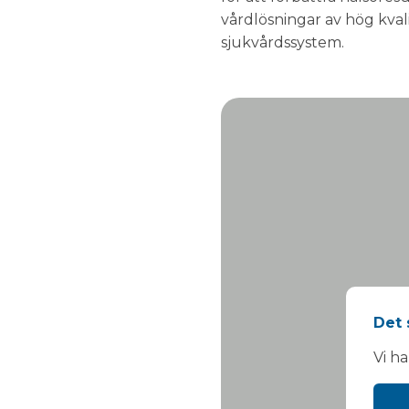
vårdlösningar av hög kval
sjukvårdssystem.
Det 
Vi h