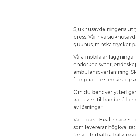
Sjukhusavdelningens utry
press. Vår nya sjukhusavd
sjukhus, minska trycket på 
Våra mobila anläggningar, 
endoskopisviter, endoskops
ambulansöverlämning. Ska
fungerar de som kirurgis
Om du behöver ytterligar
kan även tillhandahålla m
av lösningar.
Vanguard Healthcare Soluti
som levererar högkvalitat
för att förbättra hälsores