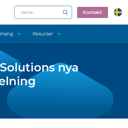
Kontakt
emang
Resurser
Solutions nya
elning