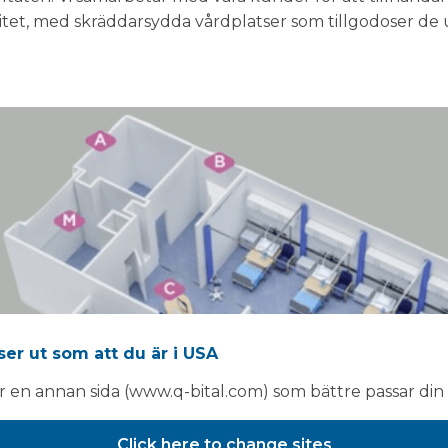
itet, med skräddarsydda vårdplatser som tillgodoser de
ser ut som att du är i USA
ar en annan sida (www.q-bital.com) som bättre passar din 
Click here to change sites