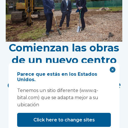
Comienzan las obras
de un nuevo centro
de investigación en
Parece que estás en los Estados
Unidos.
el emplazamiento de
Tenemos un sitio diferente (www.q-
Wonford House del
bital.com) que se adapta mejor a su
ubicación
Devon NHS
Partnership Trust.
Click here to change sites