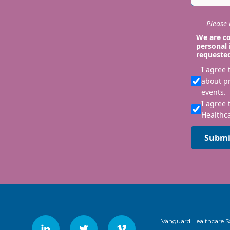
Please i
We are co
personal 
requeste
I agree
about p
events.
I agree 
Healthca
Submi
Vanguard Healthcare S