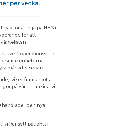
oner per vecka.
 nav för att hjälpa NHS i
vgörande för att
väntelistan.
klusive 4 operationssalar
llverkade enheterna
fyra månader senare.
e, "vi ser fram emot att
 gör på vår andra sida, vi
behandlade i den nya
"vi har sett patienter