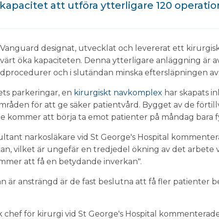
kapacitet att utföra ytterligare 120 operati
Vanguard designat, utvecklat och levererat ett kirurgiskt
värt öka kapaciteten. Denna ytterligare anläggning är a
årdprocedurer och i slutändan minska eftersläpningen av 
ets parkeringar, en
kirurgiskt navkomplex
har skapats in
områden för att ge säker patientvård. Bygget av de förti
 de kommer att börja ta emot patienter på måndag bara 
ant narkosläkare vid St George's Hospital kommenterad
kan, vilket är ungefär en tredjedel ökning av det arbete vi
ommer att få en betydande inverkan".
är ansträngd är de fast beslutna att få fler patienter 
 chef för kirurgi vid St George's Hospital kommenterade, 