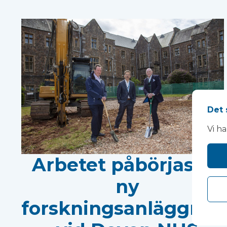
Det 
Vi h
Arbetet påbörjas på
ny
forskningsanläggnin