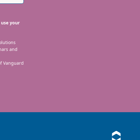
 use your
olutions
nars and
 of Vanguard