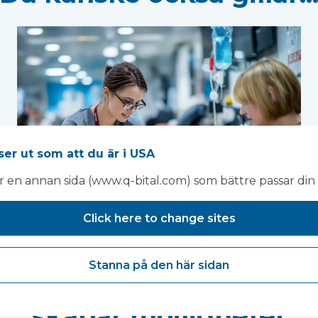
ser ut som att du är i USA
ar en annan sida (www.q-bital.com) som bättre passar din 
Click here to change sites
Ny nationell strategi
Stanna på den här sidan
för kvinnors hälsa
g
skapar möjligheter