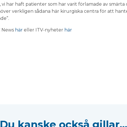
vi har haft patienter som har varit förlamade av smärta
ver verkligen sådana här kirurgiska centra för att hant
de”.
BC News
här
eller ITV-nyheter
här
Du kanske också gillar..