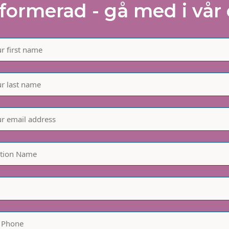
nformerad - gå med i vår 