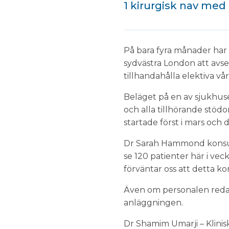
1 kirurgisk nav med 
På bara fyra månader har 
sydvästra London att avse
tillhandahålla elektiva v
Beläget på en av sjukhus
och alla tillhörande stöd
startade först i mars och
Dr Sarah Hammond konsult
se 120 patienter här i vec
förväntar oss att detta k
Även om personalen redan 
anläggningen.
Dr Shamim Umarji – Klinisk