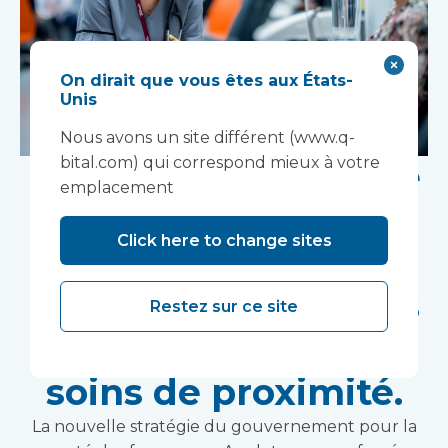
On dirait que vous êtes aux États-
Unis
Nous avons un site différent (www.q-
bital.com) qui correspond mieux à votre
La nouvelle stratégie
emplacement
nationale pour la
Click here to change sites
santé des femmes
offre des possibilités
Restez sur ce site
de prestation de
soins de proximité.
La nouvelle stratégie du gouvernement pour la