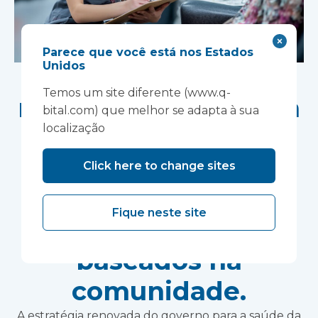
Parece que você está nos Estados
Unidos
Nova estratégia
Temos um site diferente (www.q-
nacional de saúde da
bital.com) que melhor se adapta à sua
localização
mulher cria
oportunidade para
Click here to change sites
prestação de
Fique neste site
cuidados de saúde
baseados na
comunidade.
A estratégia renovada do governo para a saúde da