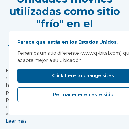
utilizadas como sitio
"frío" en el
Shrewsbury and
Parece que estás en los Estados Unidos.
Telford Hospital NHS
Tenemos un sitio diferente (www.q-bital.com) qu
Trust
adapta mejor a su ubicación
El Shrewsbury and Telford Hospital NHS Trust
Click here to change sites
quería añadir capacidad de quirófano adicional al
hospital y, con un equipo de personal de cuatro
personas y la unidad totalmente equipada
Permanecer en este sitio
proporcionada por Vanguard, proporcionó un
entorno dinámico y ajetreado, atendiendo entre 8
y 10 pacientes al día, en promedio.
Leer más