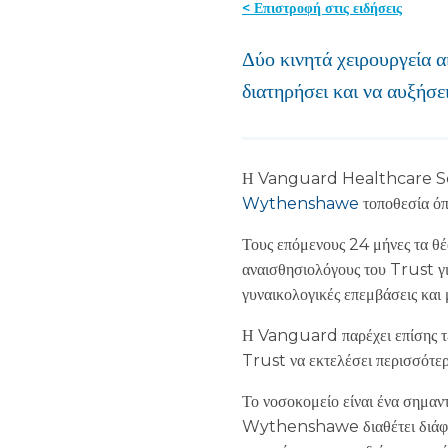
< Επιστροφή στις ειδήσεις
Δύο κινητά χειρουργεία 
διατηρήσει και να αυξήσε
Η Vanguard Healthcare Solu
Wythenshawe
τοποθεσία ό
Τους επόμενους 24 μήνες τα θέα
αναισθησιολόγους του Trust γι
γυναικολογικές επεμβάσεις και 
Η Vanguard παρέχει επίσης τέσ
Trust να εκτελέσει περισσότερε
Το νοσοκομείο είναι ένα σημαντ
Wythenshawe διαθέτει διάφορο