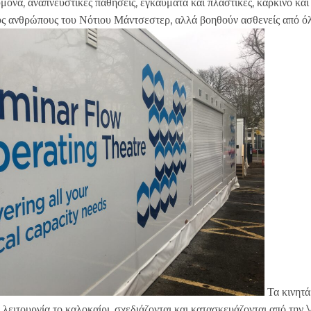
ονα, αναπνευστικές παθήσεις, εγκαύματα και πλαστικές, καρκίνο και
ς ανθρώπους του Νότιου Μάντσεστερ, αλλά βοηθούν ασθενείς από όλ
Τα κινητά
 λειτουργία το καλοκαίρι, σχεδιάζονται και κατασκευάζονται από τη