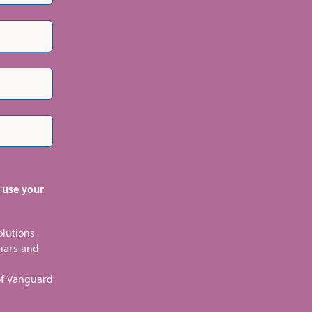
 use your
olutions
nars and
 of Vanguard