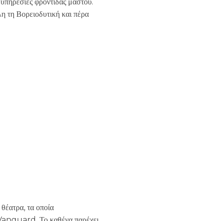
 υπηρεσίες φροντίδας μαστού.
η τη Βορειοδυτική και πέρα
 θέατρα, τα οποία
ν Vanguard. Το καθένα παρέχει