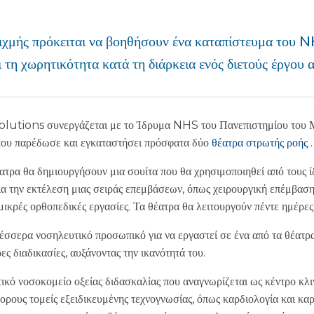
αιχμής πρόκειται να βοηθήσουν ένα καταπίστευμα του N
ι τη χωρητικότητα κατά τη διάρκεια ενός διετούς έργου 
tions συνεργάζεται με το Ίδρυμα NHS του Πανεπιστημίου του
που παρέδωσε και εγκαταστήσει πρόσφατα δύο
θέατρα στρωτής ροής
.
τρα θα δημιουργήσουν μια σουίτα που θα χρησιμοποιηθεί από τους ίδ
α την εκτέλεση μιας σειράς επεμβάσεων, όπως χειρουργική επέμβαση
μικρές ορθοπεδικές εργασίες. Τα θέατρα θα λειτουργούν πέντε ημέρες
σερα νοσηλευτικό προσωπικό για να εργαστεί σε ένα από τα θέατρα,
ς διαδικασίες, αυξάνοντας την ικανότητά του.
ικό νοσοκομείο οξείας διδασκαλίας που αναγνωρίζεται ως κέντρο κλι
υς τομείς εξειδικευμένης τεχνογνωσίας, όπως καρδιολογία και καρ