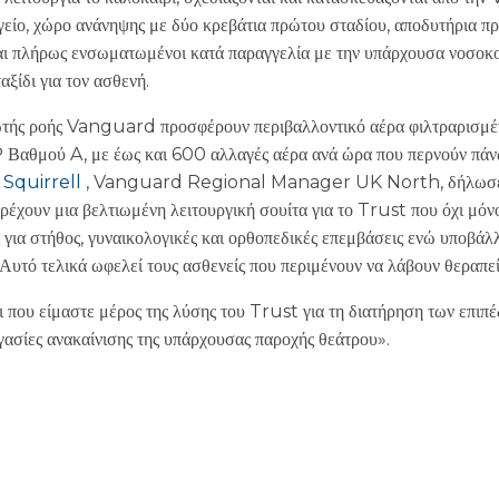
γείο, χώρο ανάνηψης με δύο κρεβάτια πρώτου σταδίου, αποδυτήρια π
ναι πλήρως ενσωματωμένοι κατά παραγγελία με την υπάρχουσα νοσοκ
ξίδι για τον ασθενή.
ρωτής ροής Vanguard προσφέρουν περιβαλλοντικό αέρα φιλτραρισ
αθμού A, με έως και 600 αλλαγές αέρα ανά ώρα που περνούν πάνω
 Squirrell
, Vanguard Regional Manager UK North, δήλωσε: «
έχουν μια βελτιωμένη λειτουργική σουίτα για το Trust που όχι μόνο
 για στήθος, γυναικολογικές και ορθοπεδικές επεμβάσεις ενώ υποβάλλ
Αυτό τελικά ωφελεί τους ασθενείς που περιμένουν να λάβουν θεραπεί
ι που είμαστε μέρος της λύσης του Trust για τη διατήρηση των επιπ
ασίες ανακαίνισης της υπάρχουσας παροχής θεάτρου».