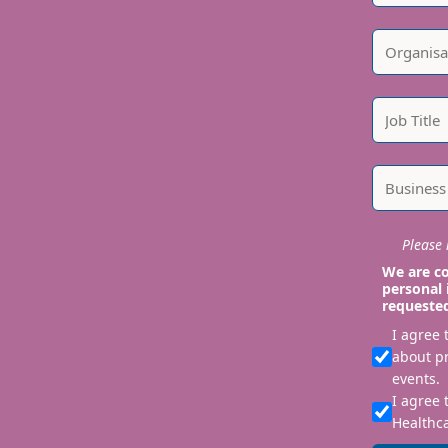
Please i
We are co
personal 
requeste
I agree
about p
events.
I agree 
Healthca