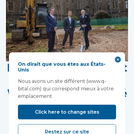
Les travaux débutent
On dirait que vous êtes aux États-
Unis
sur le site de
Nous avons un site différent (www.q-
bital.com) qui correspond mieux à votre
Wonford House, géré
emplacement
par le Devon NHS
Click here to change sites
Partnership Trust.
La construction modulaire accélérera la mise en
Restez sur ce site