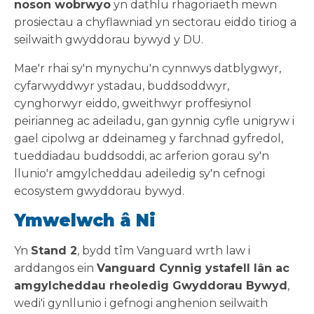
noson wobrwyo
yn dathlu rhagoriaeth mewn
prosiectau a chyflawniad yn sectorau eiddo tiriog a
seilwaith gwyddorau bywyd y DU.
Mae'r rhai sy'n mynychu'n cynnwys datblygwyr,
cyfarwyddwyr ystadau, buddsoddwyr,
cynghorwyr eiddo, gweithwyr proffesiynol
peirianneg ac adeiladu, gan gynnig cyfle unigryw i
gael cipolwg ar ddeinameg y farchnad gyfredol,
tueddiadau buddsoddi, ac arferion gorau sy'n
llunio'r amgylcheddau adeiledig sy'n cefnogi
ecosystem gwyddorau bywyd.
Ymwelwch â Ni
Yn
Stand 2
, bydd tîm Vanguard wrth law i
arddangos ein
Vanguard Cynnig ystafell lân ac
amgylcheddau rheoledig Gwyddorau Bywyd
,
wedi'i gynllunio i gefnogi anghenion seilwaith