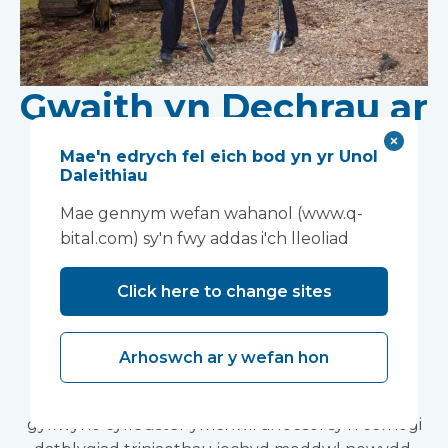
Gwaith yn Dechrau ar
Gyfleuster Ymchwil
Mae'n edrych fel eich bod yn yr Unol
Daleithiau
Newydd ar Safle Tŷ
Mae gennym wefan wahanol (www.q-
Wonford
bital.com) sy'n fwy addas i'ch lleoliad
Ymddiriedolaeth
Click here to change sites
Partneriaeth GIG
Dyfnaint
Arhoswch ar y wefan hon
Bydd adeiladu modiwlaidd yn cyflymu'r broses o
gyflwyno cyfleuster ymchwil arloesol sy'n cefnogi