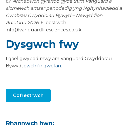
👉
Archebwch gyfarfod gyda thîm Vanguard a
sicrhewch amser penodedig yng Nghynhadledd a
Gwobrau Gwyddorau Bywyd – Newyddion
Adeiladu 2026.
E-bostiwch
info@vanguardlifesciences.co.uk
Dysgwch fwy
I gael gwybod mwy am Vanguard Gwyddorau
Bywyd,
ewch i’n gwefan.
Cofrestrwch
Rhannwch hwn: