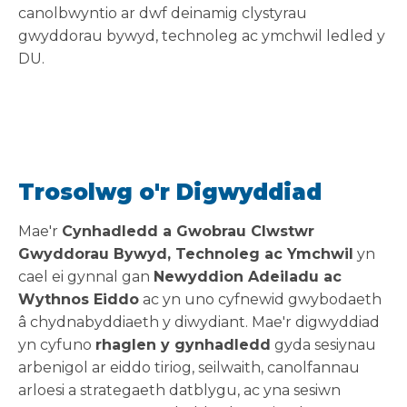
canolbwyntio ar dwf deinamig clystyrau
gwyddorau bywyd, technoleg ac ymchwil ledled y
DU.
Trosolwg o'r Digwyddiad
Mae'r
Cynhadledd a Gwobrau Clwstwr
Gwyddorau Bywyd, Technoleg ac Ymchwil
yn
cael ei gynnal gan
Newyddion Adeiladu ac
Wythnos Eiddo
ac yn uno cyfnewid gwybodaeth
â chydnabyddiaeth y diwydiant. Mae'r digwyddiad
yn cyfuno
rhaglen y gynhadledd
gyda sesiynau
arbenigol ar eiddo tiriog, seilwaith, canolfannau
arloesi a strategaeth datblygu, ac yna sesiwn