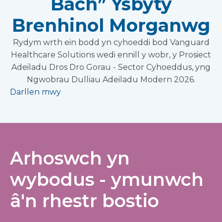
Bach” Ysbyty
Brenhinol Morganwg
Rydym wrth ein bodd yn cyhoeddi bod Vanguard
Healthcare Solutions wedi ennill y wobr, y Prosiect
Adeiladu Dros Dro Gorau - Sector Cyhoeddus, yng
Ngwobrau Dulliau Adeiladu Modern 2026.
Darllen mwy
Arhoswch yn
wybodus - ymunwch
â'n rhestr bostio