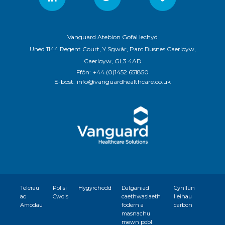
Vanguard Atebion Gofal Iechyd
Uned 1144 Regent Court, Y Sgwâr, Parc Busnes Caerloyw,
Caerloyw, GL3 4AD
Ffôn:
+44 (0)1452 651850
E-bost:
info@vanguardhealthcare.co.uk
Telerau
Polisi
Hygyrchedd
Datganiad
Cynllun
ac
Cwcis
caethwasiaeth
lleihau
Amodau
fodern a
carbon
masnachu
mewn pobl