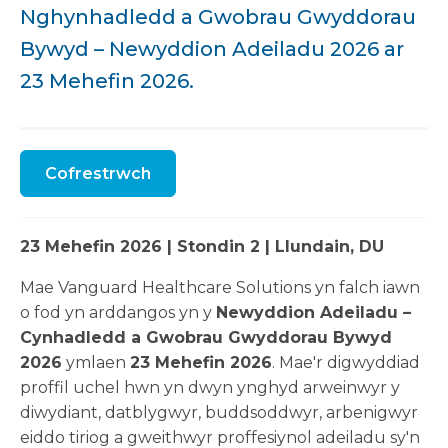
Nghynhadledd a Gwobrau Gwyddorau
Bywyd – Newyddion Adeiladu 2026 ar
23 Mehefin 2026.
Cofrestrwch
23 Mehefin 2026 | Stondin 2 | Llundain, DU
Mae Vanguard Healthcare Solutions yn falch iawn
o fod yn arddangos yn y
Newyddion Adeiladu –
Cynhadledd a Gwobrau Gwyddorau Bywyd
2026
ymlaen
23 Mehefin 2026
. Mae'r digwyddiad
proffil uchel hwn yn dwyn ynghyd arweinwyr y
diwydiant, datblygwyr, buddsoddwyr, arbenigwyr
eiddo tiriog a gweithwyr proffesiynol adeiladu sy'n