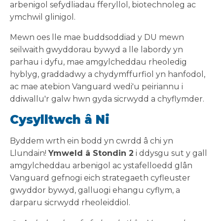
arbenigol sefydliadau fferyllol, biotechnoleg ac
ymchwil glinigol.
Mewn oes lle mae buddsoddiad y DU mewn
seilwaith gwyddorau bywyd a lle labordy yn
parhau i dyfu, mae amgylcheddau rheoledig
hyblyg, graddadwy a chydymffurfiol yn hanfodol,
ac mae atebion Vanguard wedi'u peiriannu i
ddiwallu'r galw hwn gyda sicrwydd a chyflymder.
Cysylltwch â Ni
Byddem wrth ein bodd yn cwrdd â chi yn
Llundain!
Ymweld â Stondin 2
i ddysgu sut y gall
amgylcheddau arbenigol ac ystafelloedd glân
Vanguard gefnogi eich strategaeth cyfleuster
gwyddor bywyd, galluogi ehangu cyflym, a
darparu sicrwydd rheoleiddiol.