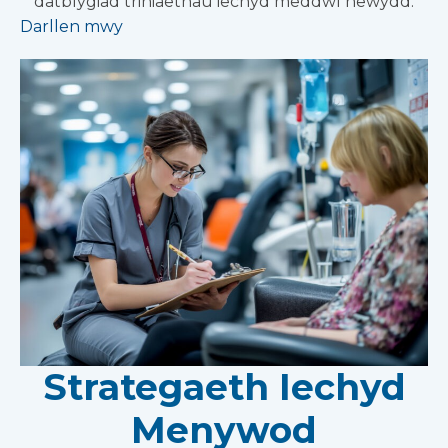
datblygiad triniaethau iechyd meddwl newydd.
Darllen mwy
Strategaeth Iechyd
Menywod