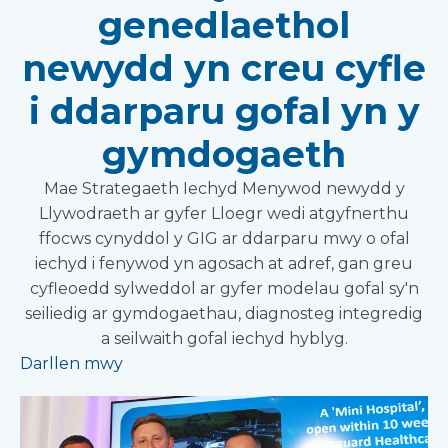
genedlaethol
newydd yn creu cyfle
i ddarparu gofal yn y
gymdogaeth
Mae Strategaeth Iechyd Menywod newydd y
Llywodraeth ar gyfer Lloegr wedi atgyfnerthu
ffocws cynyddol y GIG ar ddarparu mwy o ofal
iechyd i fenywod yn agosach at adref, gan greu
cyfleoedd sylweddol ar gyfer modelau gofal sy'n
seiliedig ar gymdogaethau, diagnosteg integredig
a seilwaith gofal iechyd hyblyg.
Darllen mwy