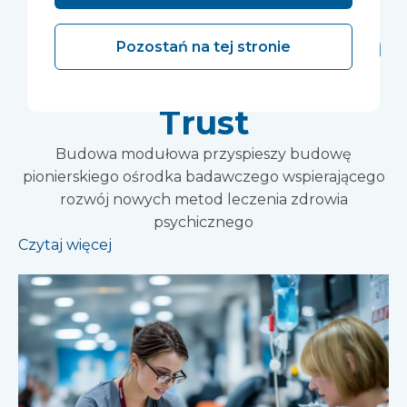
Wonford House
należącym do Devon
Pozostań na tej stronie
NHS Partnership
Trust
Budowa modułowa przyspieszy budowę
pionierskiego ośrodka badawczego wspierającego
rozwój nowych metod leczenia zdrowia
psychicznego
Czytaj więcej