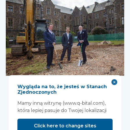
Rozpoczęcie prac
Wygląda na to, że jesteś w Stanach
nad nowym
Zjednoczonych
ośrodkiem
Mamy inną witrynę (www.q-bital.com),
która lepiej pasuje do Twojej lokalizacji
badawczym w
Click here to change sites