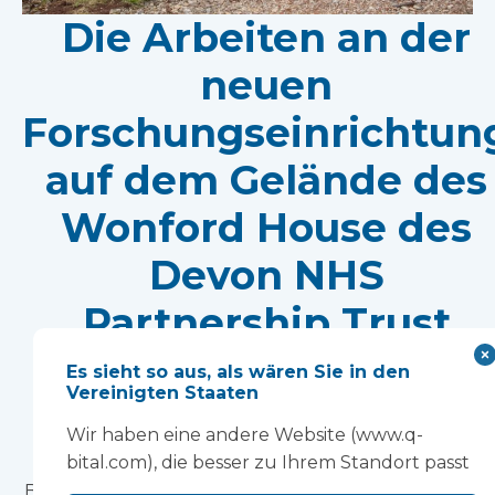
Die Arbeiten an der
neuen
Forschungseinrichtun
auf dem Gelände des
Wonford House des
Devon NHS
Partnership Trust
haben begonnen.
Es sieht so aus, als wären Sie in den
Vereinigten Staaten
Die modulare Bauweise wird die Errichtung einer
Wir haben eine andere Website (www.q-
wegweisenden Forschungseinrichtung
bital.com), die besser zu Ihrem Standort passt
beschleunigen, die die Entwicklung neuer
Behandlungsmethoden für psychische Erkrankung