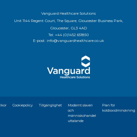
Vanguard Healthcare Solutions
Unit 1144 Regent Court, The Square, Gloucester Business Park,
Gloucester, GL3 4AD
Tel:
+44 (0)1452 651850
E-post:
info@vanguardhealthcare.co.uk
llkor
Cookiepolicy
Tillgänglighet
Modernt slaveri
Plan för
och
koldioxidminskning
människohandel
uttalande