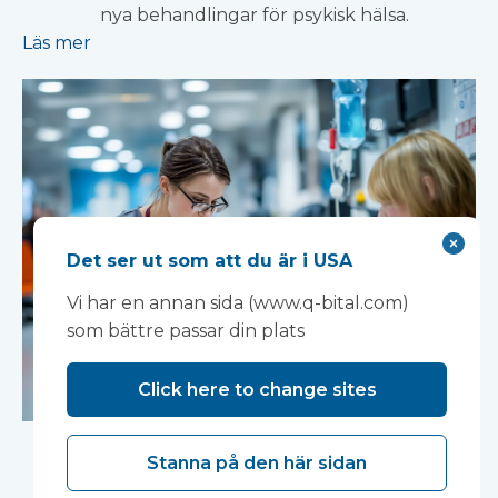
nya behandlingar för psykisk hälsa.
Läs mer
Det ser ut som att du är i USA
Vi har en annan sida (www.q-bital.com)
som bättre passar din plats
Click here to change sites
Ny nationell strategi
Stanna på den här sidan
för kvinnors hälsa