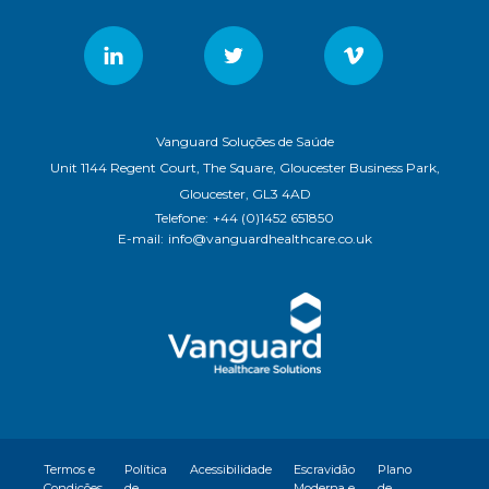
Vanguard Soluções de Saúde
Unit 1144 Regent Court, The Square, Gloucester Business Park,
Gloucester, GL3 4AD
Telefone:
+44 (0)1452 651850
E-mail:
info@vanguardhealthcare.co.uk
Termos e
Política
Acessibilidade
Escravidão
Plano
Condições
de
Moderna e
de