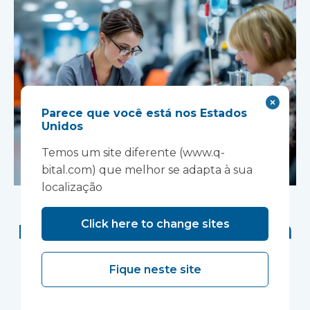
Parece que você está nos Estados
Unidos
Temos um site diferente (www.q-
bital.com) que melhor se adapta à sua
localização
Nova estratégia
nacional de saúde da
Click here to change sites
mulher cria
Fique neste site
oportunidade para