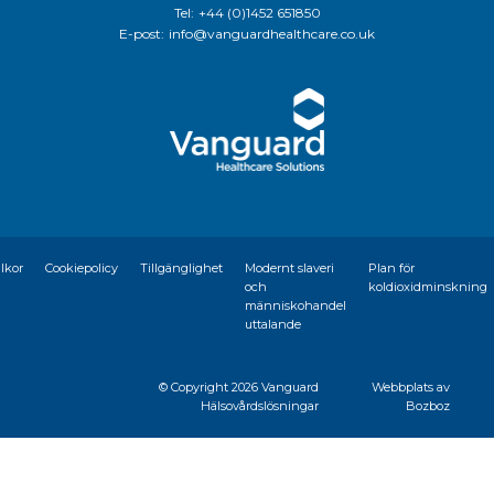
Tel:
+44 (0)1452 651850
E-post:
info@vanguardhealthcare.co.uk
llkor
Cookiepolicy
Tillgänglighet
Modernt slaveri
Plan för
och
koldioxidminskning
människohandel
uttalande
© Copyright
2026 Vanguard
Webbplats av
Hälsovårdslösningar
Bozboz