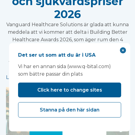
och sjukvårdspriser
2026
Vanguard Healthcare Solutions är glada att kunna
meddela att vi kommer att delta i Building Better
Healthcare Awards 2026, som äger rum den 4
november 2026 på The Brewery i London. Vi ser
fram emot att träffa kollegor från hela
Det ser ut som att du är i USA
vårdsektorn, design- och infrastrukturbranschen
Vi har en annan sida (www.q-bital.com)
vid detta prestigefyllda evenemang.
som bättre passar din plats
Läs mer
Click here to change sites
Stanna på den här sidan