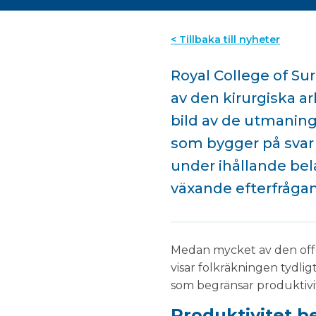
< Tillbaka till nyheter
Royal College of Su
av den kirurgiska ar
bild av de utmaning
som bygger på svar f
under ihållande bel
växande efterfrågan
Medan mycket av den offen
visar folkräkningen tydlig
som begränsar produktivit
Produktivitet b