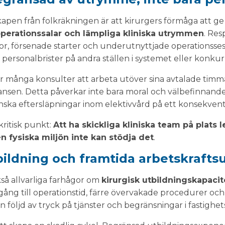
kapen från folkräkningen är att kirurgers förmåga att ge
 operationssalar och lämpliga kliniska utrymmen
. Re
stor, försenade starter och underutnyttjade operationsse
 personalbrister på andra ställen i systemet eller konku
r många konsulter att arbeta utöver sina avtalade timmar
ransen. Detta påverkar inte bara moral och välbefinnand
ska eftersläpningar inom elektivvård på ett konsekvent 
kritisk punkt:
Att ha skickliga kliniska team på plats 
en fysiska miljön inte kan stödja det
.
ildning och framtida arbetskrafts
så allvarliga farhågor om
kirurgisk utbildningskapacit
gång till operationstid, färre övervakade procedurer oc
 följd av tryck på tjänster och begränsningar i fastigh