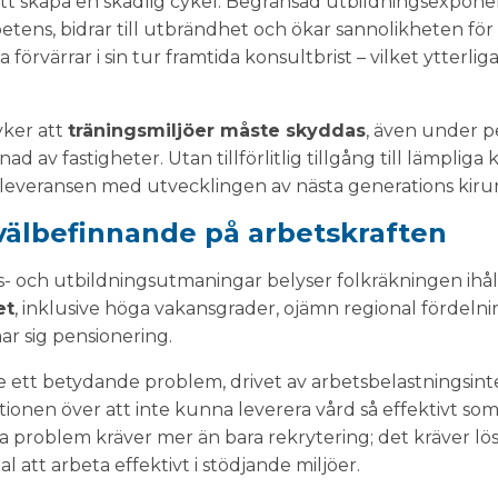
att skapa en skadlig cykel. Begränsad utbildningsexpone
tens, bidrar till utbrändhet och ökar sannolikheten för
förvärrar i sin tur framtida konsultbrist – vilket ytterlig
yker att
träningsmiljöer måste skyddas
, även under p
 av fastigheter. Utan tillförlitlig tillgång till lämpliga kl
dleveransen med utvecklingen av nästa generations kiru
välbefinnande på arbetskraften
ts- och utbildningsutmaningar belyser folkräkningen ih
et
, inklusive höga vakansgrader, ojämn regional fördelni
r sig pensionering.
 ett betydande problem, drivet av arbetsbelastningsinte
ionen över att inte kunna leverera vård så effektivt som
sa problem kräver mer än bara rekrytering; det kräver l
l att arbeta effektivt i stödjande miljöer.