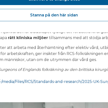
ftsräkningen 2025 förstärker behovet av
samordnad pla
r och tjänsteleverans. Personalstrategier som inte tar häns
Stanna på den här sidan
ecis som infrastrukturinvesteringar utan tillräcklig klinis
 sjukvården är budskapet tydligt: att förbättra kirurgis
skapa
rätt kliniska miljöer
tillsammans med att stödja ar
tter att arbeta med återhämtning efter elektiv vård, ut
för arbetskraften, ger insikter från RCS-folkräkningen en
 om människor, utan om de utrymmen där vård ges.
 Surgeons of Englands folkräkning av den brittiska kirurg
/-/media/Files/RCS/Standards-and-research/2025-UK-Sur