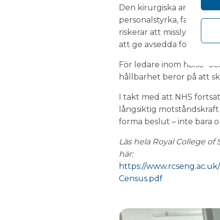
Den kirurgiska arbetskra
personalstyrka, fastighete
riskerar att misslyckas, pr
att ge avsedda fördelar.
För ledare inom hälso- och
hållbarhet beror på att 
I takt med att NHS fortsä
långsiktig motståndskraft 
forma beslut – inte bara
Läs hela Royal College of
här:
https://www.rcseng.ac.uk
Census.pdf