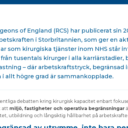
rgeons of England (RCS) har publicerat sin 2
betskraften i Storbritannien, som ger en ak
ar som kirurgiska tjänster inom NHS står in
rån tusentals kirurger i alla karriärstadier,
astning – där arbetskraftstryck, begränsad 
 i allt högre grad är sammankopplade.
tliga debatten kring kirurgisk kapacitet enbart fokuse
t att
miljö, fastigheter och operativa begränsningar
ä
et, utbildning och långsiktig hållbarhet på arbetskrafte
egränsad av utrymme, inte bara pe