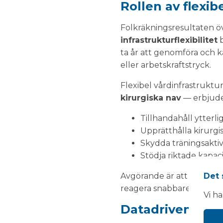
Rollen av flexib
Folkräkningsresultaten 
infrastrukturflexibilitet
b
ta år att genomföra och k
eller arbetskraftstryck.
Flexibel vårdinfrastruktu
kirurgiska nav
— erbjude
Tillhandahåll ytterli
Upprätthålla kirurg
Skydda träningsaktiv
Stödja riktade kapac
Avgörande är att flexibla 
Det 
reagera snabbare på fram
Vi h
Datadriven plan