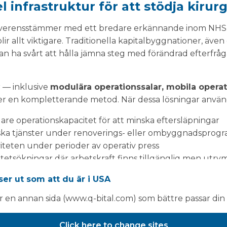
el infrastruktur för att stödja kirur
överensstämmer med ett bredare erkännande inom NHS 
lir allt viktigare. Traditionella kapitalbyggnationer, äv
an ha svårt att hålla jämna steg med förändrad efterfr
r — inklusive
modulära operationssalar, mobila operatio
r en kompletterande metod. När dessa lösningar används
gare operationskapacitet för att minska eftersläpningar
iska tjänster under renoverings- eller ombyggnadsprog
iteten under perioder av operativ press
itetsökningar där arbetskraft finns tillgänglig men utr
anläggningar kan levereras i snabb takt, vilket gör det m
ser ut som att du är i USA
växande påfrestningar som framhävs i arbetskraftsdata,
ar en annan sida (www.q-bital.com) som bättre passar din 
ering för framtiden
Click here to change sites