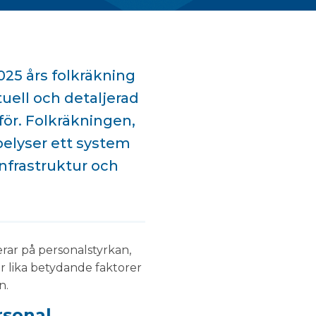
025 års folkräkning
tuell och detaljerad
för. Folkräkningen,
 belyser ett system
infrastruktur och
rar på personalstyrkan,
r lika betydande faktorer
n.
rsonal