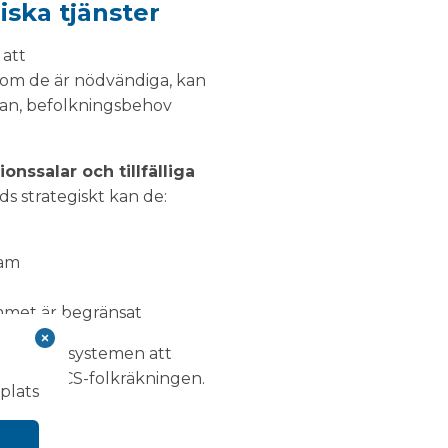
giska tjänster
att
en om de är nödvändiga, kan
ågan, befolkningsbehov
nssalar och tillfälliga
 strategiskt kan de:
ram
ymmet är begränsat
öjligt för systemen att
 såsom RCS-folkräkningen.
plats