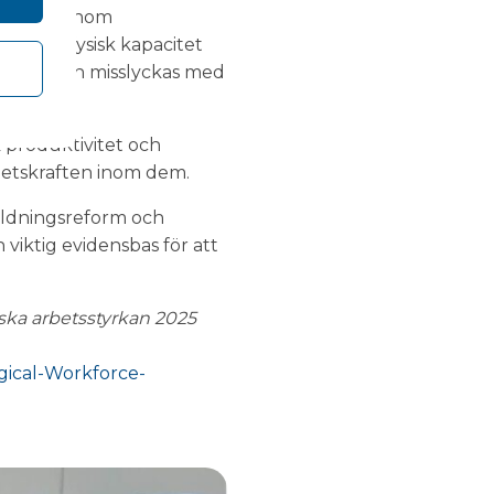
nering
inom
yn till fysisk kapacitet
k insats kan misslyckas med
k produktivitet och
betskraften inom dem.
bildningsreform och
 viktig evidensbas för att
iska arbetsstyrkan 2025
gical-Workforce-