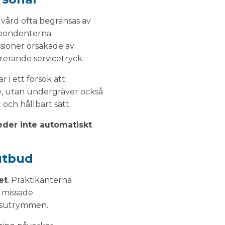
 vård ofta begränsas av
spondenterna
ssioner orsakade av
rrerande servicetryck.
 i ett försök att
e, utan undergräver också
och hållbart sätt.
leder inte automatiskt
utbud
et
. Praktikanterna
h missade
etsutrymmen.