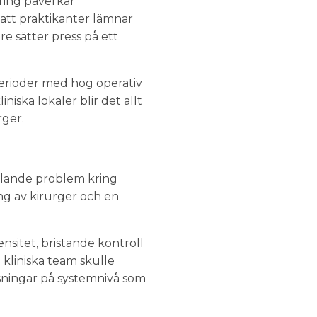
ring påverkar
 att praktikanter lämnar
are sätter press på ett
erioder med hög operativ
iniska lokaler blir det allt
rger.
ållande problem kring
ng av kirurger och en
nsitet, bristande kontroll
 kliniska team skulle
ösningar på systemnivå som