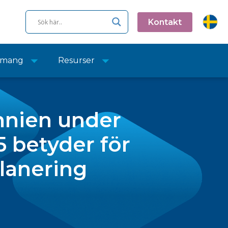
Kontakt
emang
Resurser
annien under
 betyder för
planering