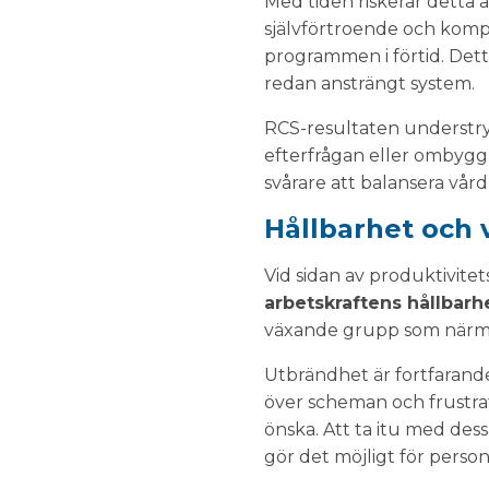
Med tiden riskerar detta 
självförtroende och kompe
programmen i förtid. Detta 
redan ansträngt system.
RCS-resultaten understr
efterfrågan eller ombyggnad
svårare att balansera vår
Hållbarhet och 
Vid sidan av produktivite
arbetskraftens hållbarh
växande grupp som närma
Utbrändhet är fortfarande
över scheman och frustrat
önska. Att ta itu med des
gör det möjligt för persona