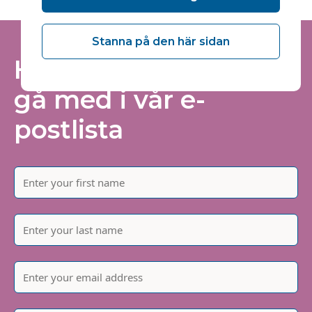
Stanna på den här sidan
Håll dig informerad -
gå med i vår e-
postlista