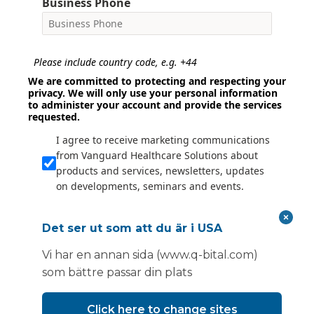
Business Phone
Please include country code, e.g. +44
We are committed to protecting and respecting your
privacy. We will only use your personal information
to administer your account and provide the services
requested.
I agree to receive marketing communications
from Vanguard Healthcare Solutions about
products and services, newsletters, updates
on developments, seminars and events.
I agree to share my interaction data to
improve the quality and relevance of
Det ser ut som att du är i USA
Vanguard Healthcare Solutions services.
Vi har en annan sida (www.q-bital.com)
Submit
som bättre passar din plats
Click here to change sites