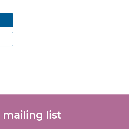
ly use
ervices
care
vance
 mailing list