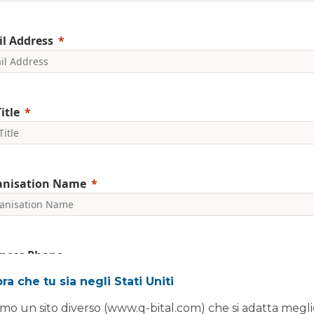
l Address
itle
anisation Name
ness Phone
a che tu sia negli Stati Uniti
mo un sito diverso (www.q-bital.com) che si adatta megli