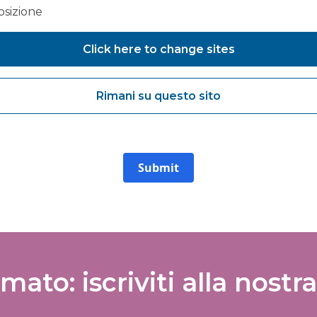
nclude country code, e.g. +44
osizione
committed to protecting and respecting your privacy. We will on
rsonal information to administer your account and provide the s
ed.
Click here to change sites
agree to receive marketing communications from Vanguard Health
lutions about products and services, newsletters, updates on
Rimani su questo sito
velopments, seminars and events.
agree to share my interaction data to improve the quality and rele
 Vanguard Healthcare Solutions services.
Submit
rmato: iscriviti alla nostra