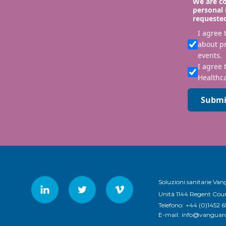
We are co
personal 
requeste
I agree
about p
events.
I agree 
Healthca
Submi
Soluzioni sanitarie Va
Unità 1144 Regent Cour
Telefono:
+44 (0)1452 
E-mail:
info@vanguard