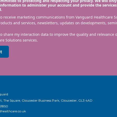
mmitted to protecting and respecting your privacy. We will only
information to administer your account and provide the services
d.
 to receive marketing communications from Vanguard Healthcare S
roducts and services, newsletters, updates on developments, semi
to share my interaction data to improve the quality and relevance
re Solutions services.
t
nguard
t, The Square, Gloucester Business Park, Gloucester, GL3 4AD
651850
healthcare.co.uk