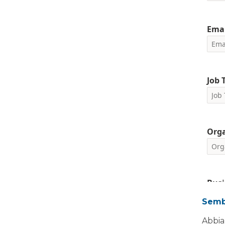
Emai
Job T
Org
Busi
Sembr
Abbia