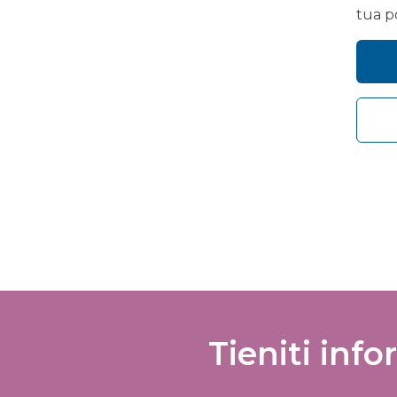
Please i
tua p
We are 
your pe
request
I 
So
de
I 
of
Tieniti info