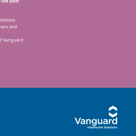
 use your
olutions
nars and
 of Vanguard