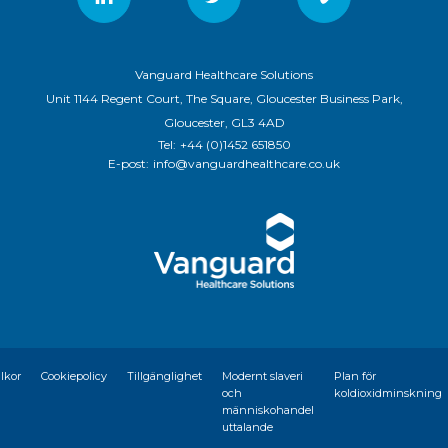
Vanguard Healthcare Solutions
Unit 1144 Regent Court, The Square, Gloucester Business Park,
Gloucester, GL3 4AD
Tel:
+44 (0)1452 651850
E-post:
info@vanguardhealthcare.co.uk
llkor
Cookiepolicy
Tillgänglighet
Modernt slaveri
Plan för
och
koldioxidminskning
människohandel
uttalande