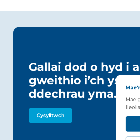
Gallai dod o hyd i 
gweithio i’ch ysby
Mae'n
ddechrau yma…
Mae g
lleoli
Cysylltwch