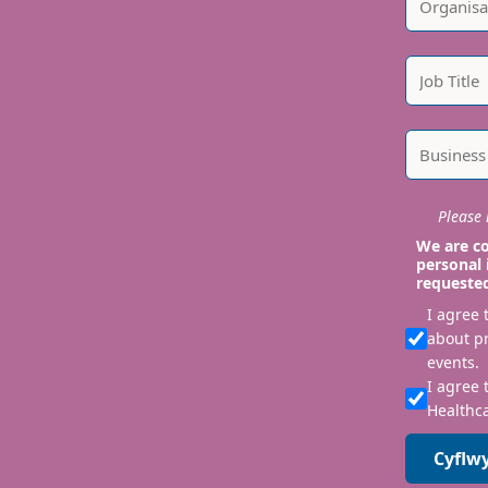
Please i
We are co
personal 
requeste
I agree
about p
events.
I agree 
Healthca
Cyflw