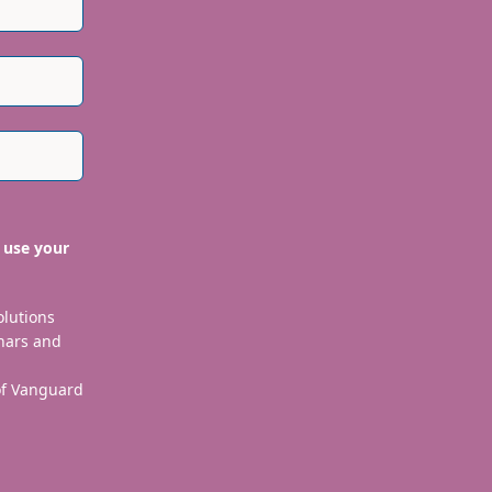
 use your
olutions
nars and
 of Vanguard