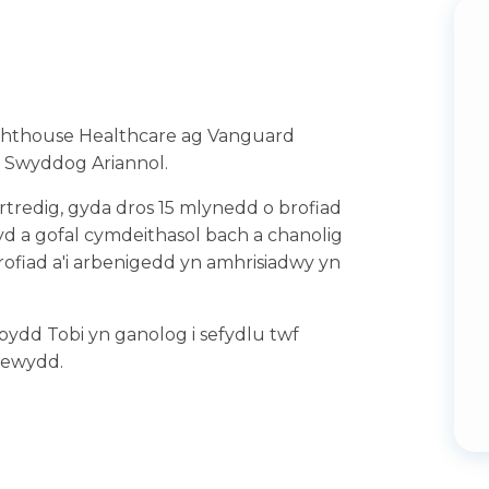
ghthouse Healthcare ag Vanguard
if Swyddog Ariannol.
rtredig, gyda dros 15 mlynedd o brofiad
d a gofal cymdeithasol bach a chanolig
rofiad a'i arbenigedd yn amhrisiadwy yn
ydd Tobi yn ganolog i sefydlu twf
 newydd.