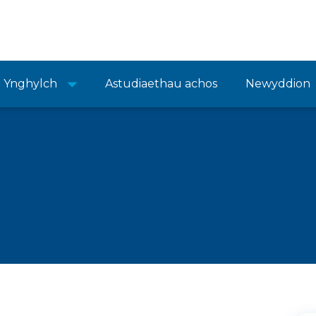
Ynghylch
Astudiaethau achos
Newyddion