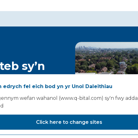
ateb sy’n
ty
 edrych fel eich bod yn yr Unol Daleithiau
ennym wefan wahanol (www.q-bital.com) sy'n fwy addas
ad
Click here to change sites