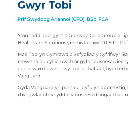
Gwyr Tobi
Prif Swyddog Ariannol (CFO), BSc, FCA
Ymunodd Tobi gynt o Glenside Care Group a Li
Healthcare Solutions ym mis Ionawr 2019 fel Pr
Mae Tobi yn Gymrawd o Sefydliad y Cyfrifwyr Sia
mewn rolau cyllid uwch ar gyfer busnesau iechy
gan arwain llawer trwy uno a chaffael; bydd ei b
Vanguard.
Gyda Vanguard yn parhau i dyfu yn ddomestig, b
rhyngwladol cynyddol y busnes i diriogaethau