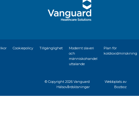
llkor
Cookiepolicy
Tillgänglighet
Modernt slaveri
Plan för
och
koldioxidminskning
människohandel
uttalande
© Copyright
2026 Vanguard
Webbplats av
Hälsovårdslösningar
Bozboz