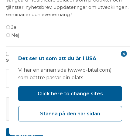
tjänster, nyhetsbrev, uppdateringar om utvecklingen,
seminarier och evenemang?
Ja
Nej
Jag har läst, förstått och godkänner villkoren
Integritetspolicy
Det ser ut som att du är i USA
som beskrivs i integritetspolicyn.
Vi har en annan sida (www.q-bital.com)
Vänligen läs vår
Integritetspolicy
för att ta reda på
som bättre passar din plats
hur vi använder din information.
Click here to change sites
CAPTCHA
Stanna på den här sidan
Skicka in