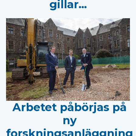
gillar...
Arbetet påbörjas på
ny
forskningsanläggning