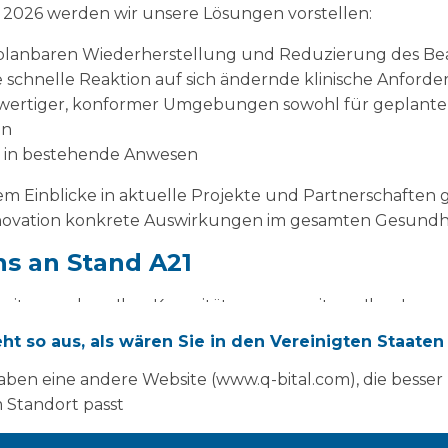
2026 werden wir unsere Lösungen vorstellen:
planbaren Wiederherstellung und Reduzierung des Be
e schnelle Reaktion auf sich ändernde klinische Anford
wertiger, konformer Umgebungen sowohl für geplante 
en
n in bestehende Anwesen
 Einblicke in aktuelle Projekte und Partnerschaften 
vation konkrete Auswirkungen im gesamten Gesundhei
s an Stand A21
eiten suchen, Ihre Kapazitäten zu erweitern, Ihre Immo
tleistungen effizienter zu erbringen, wir laden Sie herzl
eht so aus, als wären Sie in den Vereinigten Staaten
er zu erfahren, wie Vanguard Ihre Organisation unter
aben eine andere Website (www.q-bital.com), die besser
 für die Veranstaltung angemeldet haben, können Sie dies
 Standort passt
.org/news/registration-opens-nhs-confedexpo-2026