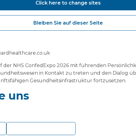
Click here to change sites
 ein Einzelgespräch
S ConfedExpo optimal zu nutzen, empfehlen wir Ihnen 
Bleiben Sie auf dieser Seite
espräch mit unserem Team.
Im Voraus. Dadurch können
erungen konzentrieren und maßgeschneiderte Lösungen
ns übereinstimmen.
ardhealthcare.co.uk
uf der NHS ConfedExpo 2026 mit führenden Persönlichk
undheitswesen in Kontakt zu treten und den Dialog üb
nftsfähigen Gesundheitsinfrastruktur fortzusetzen.
e uns