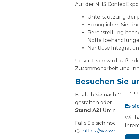
Auf der NHS ConfedExpo 
Unterstützung der 
Ermöglichen Sie ein
Bereitstellung hoch
Notfallbehandlung
Nahtlose Integratio
Unser Team wird außerdem
Zusammenarbeit und Inno
Besuchen Sie un
Egal ob Sie nach Möglichk
gestalten oder Ihre Diens
Es si
Stand A21
Um mehr darüb
Wir h
Falls Sie sich noch nicht
Ihrem
👉
https://www.nhsconfed