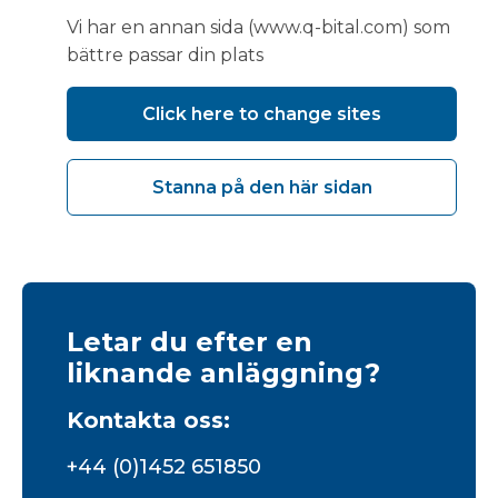
att hjälpa Trust att fortsätta
Vi har en annan sida (www.q-bital.com) som
tillhandahålla vård samtidigt
bättre passar din plats
som de renoverar sina teatrar"
Click here to change sites
Maria Rickards, Clinical Services Manager,
Vanguard
Stanna på den här sidan
Letar du efter en
liknande anläggning?
Kontakta oss:
+44 (0)1452 651850