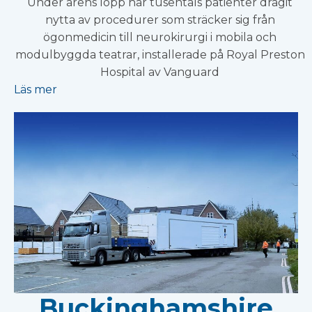
Under årens lopp har tusentals patienter dragit
nytta av procedurer som sträcker sig från
ögonmedicin till neurokirurgi i mobila och
modulbyggda teatrar, installerade på Royal Preston
Hospital av Vanguard
Läs mer
Buckinghamshire