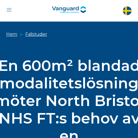
Hem
Fallstudier
>
En 600m² blanda
modalitetslösnin
möter North Bristo
NHS FT:s behov a
en