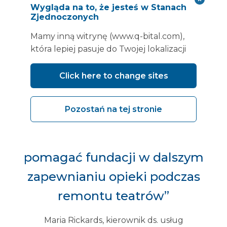
Wygląda na to, że jesteś w Stanach
Zjednoczonych
Mamy inną witrynę (www.q-bital.com),
która lepiej pasuje do Twojej lokalizacji
„To naprawdę
Click here to change sites
satysfakcjonujące, że
mogliśmy zapewnić
Pozostań na tej stronie
pacjentom i personelowi tak
fantastyczną placówkę oraz
pomagać fundacji w dalszym
zapewnianiu opieki podczas
remontu teatrów”
Maria Rickards, kierownik ds. usług