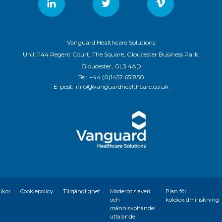
Vanguard Healthcare Solutions
Unit 1144 Regent Court, The Square, Gloucester Business Park,
Gloucester, GL3 4AD
Tel:
+44 (0)1452 651850
E-post:
info@vanguardhealthcare.co.uk
llkor
Cookiepolicy
Tillgänglighet
Modernt slaveri
Plan för
och
koldioxidminskning
människohandel
uttalande