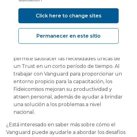
trabajo más saludable y sostenible.
Vanguard Healthcare Solutions ayuda a
Click here to change sites
abordar estos problemas proporcionando a
las instalaciones entornos de trabajo y áreas
de descanso que los equipos quirúrgicos
Permanecer en este sitio
merecen. Agregar una construcción
modular personalizada a un cine móvil
permite satisfacer las necesidades únicas de
un Trust en un corto período de tiempo. Al
trabajar con Vanguard para proporcionar un
entorno propicio para la capacitación, los
Fideicomisos mejoran su productividad y
atraen personal, además de ayudar a brindar
una solución a los problemas a nivel
nacional.
¿Está interesado en saber más sobre cómo el
Vanguard puede ayudarle a abordar los desafíos