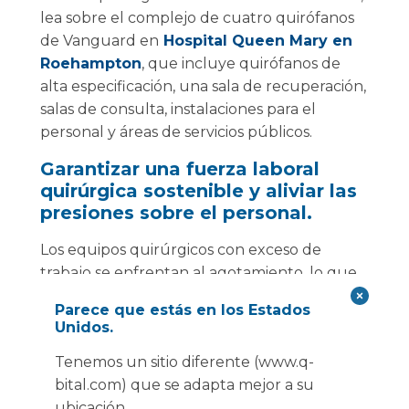
lea sobre el complejo de cuatro quirófanos
de Vanguard en
Hospital Queen Mary en
Roehampton
, que incluye quirófanos de
alta especificación, una sala de recuperación,
salas de consulta, instalaciones para el
personal y áreas de servicios públicos.
Garantizar una fuerza laboral
quirúrgica sostenible y aliviar las
presiones sobre el personal.
Los equipos quirúrgicos con exceso de
trabajo se enfrentan al agotamiento, lo que
afecta tanto su bienestar como la calidad de
Parece que estás en los Estados
la atención al paciente. El censo destaca la
Unidos.
necesidad de soluciones que alivien la
Tenemos un sitio diferente (www.q-
presión sobre el personal quirúrgico
bital.com) que se adapta mejor a su
existente, promoviendo un entorno de
ubicación