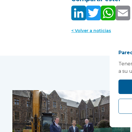
< Volver a noticias
Parec
Tenem
a su 
Ta