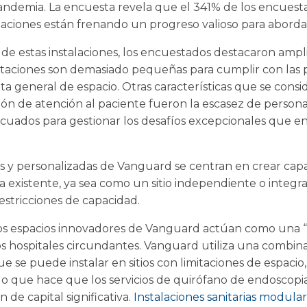
andemia. La encuesta revela que el 341% de los encuest
alaciones están frenando un progreso valioso para abordar
nes de estas instalaciones, los encuestados destacaron am
bitaciones son demasiado pequeñas para cumplir con las 
lta general de espacio. Otras características que se cons
ión de atención al paciente fueron la escasez de persona
ecuados para gestionar los desafíos excepcionales que en
s y personalizadas de Vanguard se centran en crear capa
a existente, ya sea como un sitio independiente o integr
estricciones de capacidad.
 los espacios innovadores de Vanguard actúan como una “
los hospitales circundantes. Vanguard utiliza una combi
se puede instalar en sitios con limitaciones de espacio,
lo que hace que los servicios de quirófano de endoscopia 
 de capital significativa.
Instalaciones sanitarias modula