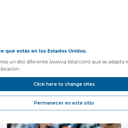
e que estás en los Estados Unidos.
os un sitio diferente (www.q-bital.com) que se adapta 
ubicación
mbién te puede interesar
Click here to change sites
Permanecer en este sitio