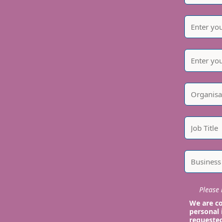
Please i
We are co
personal 
requeste