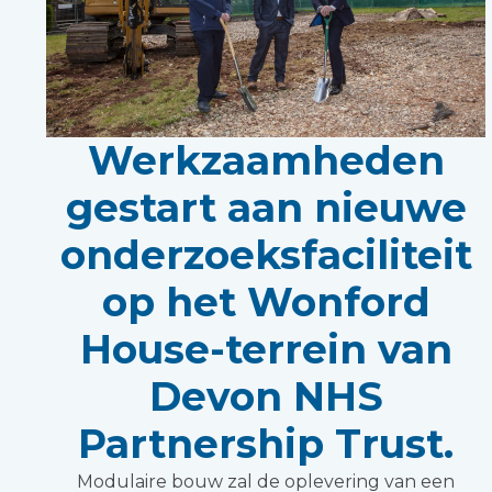
Werkzaamheden
gestart aan nieuwe
onderzoeksfaciliteit
op het Wonford
House-terrein van
Devon NHS
Partnership Trust.
Modulaire bouw zal de oplevering van een