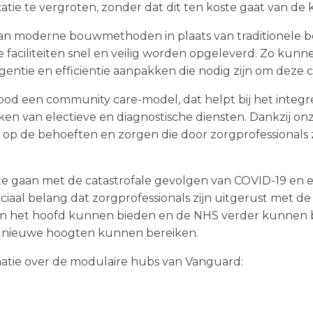
tie te vergroten, zonder dat dit ten koste gaat van de k
an moderne bouwmethoden in plaats van traditionele
faciliteiten snel en veilig worden opgeleverd. Zo kunn
ntie en efficiëntie aanpakken die nodig zijn om deze cri
od een community care-model, dat helpt bij het integ
en van electieve en diagnostische diensten. Dankzij onz
op de behoeften en zorgen die door zorgprofessionals z
e gaan met de catastrofale gevolgen van COVID-19 en 
ruciaal belang dat zorgprofessionals zijn uitgerust met 
en het hoofd kunnen bieden en de NHS verder kunnen 
 nieuwe hoogten kunnen bereiken.
rmatie over de modulaire hubs van Vanguard: