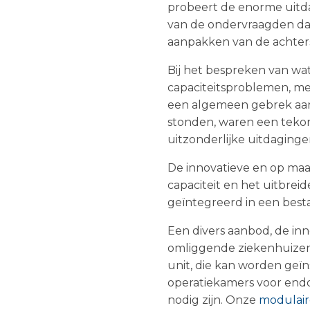
probeert de enorme uitd
van de ondervraagden dac
aanpakken van de achter
Bij het bespreken van wa
capaciteitsproblemen, met 
een algemeen gebrek aan
stonden, waren een teko
uitzonderlijke uitdaging
De innovatieve en op maa
capaciteit en het uitbreid
geïntegreerd in een bes
Een divers aanbod, de in
omliggende ziekenhuizen
unit, die kan worden geïn
operatiekamers voor endos
nodig zijn. Onze
modulair