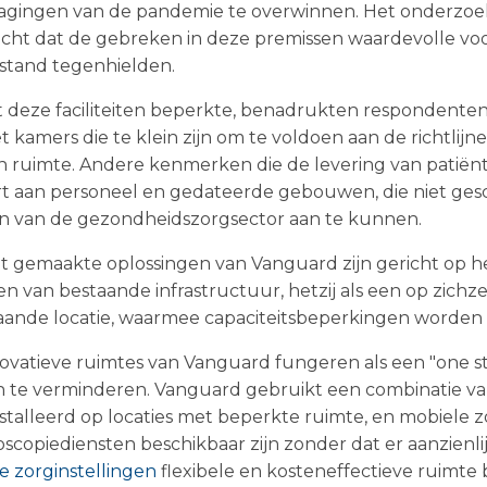
agingen van de pandemie te overwinnen. Het onderzoek 
ht dat de gebreken in deze premissen waardevolle voo
stand tegenhielden.
t deze faciliteiten beperkte, benadrukten respondenten
kamers die te klein zijn om te voldoen aan de richtlijne
 ruimte. Andere kenmerken die de levering van patiën
rt aan personeel en gedateerde gebouwen, die niet ges
en van de gezondheidszorgsector aan te kunnen.
t gemaakte oplossingen van Vanguard zijn gericht op he
en van bestaande infrastructuur, hetzij als een op zichzel
taande locatie, waarmee capaciteitsbeperkingen worde
novatieve ruimtes van Vanguard fungeren als een "one 
 te verminderen. Vanguard gebruikt een combinatie v
stalleerd op locaties met beperkte ruimte, en mobiele z
copiediensten beschikbaar zijn zonder dat er aanzienli
e zorginstellingen
flexibele en kosteneffectieve ruimte