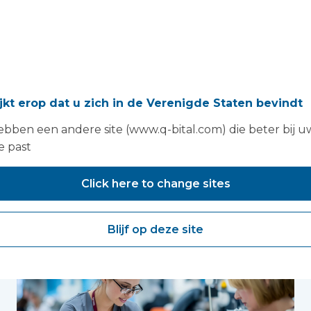
ijkt erop dat u zich in de Verenigde Staten bevindt
bben een andere site (www.q-bital.com) die beter bij u
e past
vind je misschien ook le
Click here to change sites
Blijf op deze site