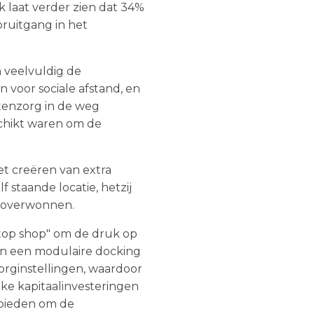
laat verder zien dat 34%
ruitgang in het
 veelvuldig de
n voor sociale afstand, en
tenzorg in de weg
chikt waren om de
t creëren van extra
f staande locatie, hetzij
n overwonnen.
stop shop" om de druk op
an een modulaire docking
orginstellingen, waardoor
jke kapitaalinvesteringen
 bieden om de