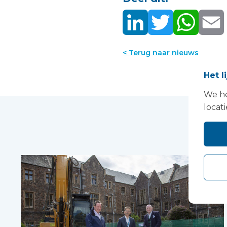
< Terug naar nieuws
Het l
We he
locati
Dit 