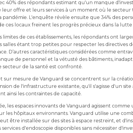
vec 40% des répondants estimant qu'un manque d'invest
te leur offre et leurs services à un moment où le secteu
la pandémie. L'enquête révèle ensuite que 34% des per
 ces locaux freinent les progrès précieux dans la lutte c
es limites de ces établissements, les répondants ont large
 salles étant trop petites pour respecter les directives de
e. D’autres caractéristiques considérées comme entravan
anque de personnel et la vétusté des bâtiments, inadapté
 secteur de la santé est confronté.
et sur mesure de Vanguard se concentrent sur la créatio
sion de l'infrastructure existante, qu'il s'agisse d'un si
nt ainsi les contraintes de capacité.
fiée, les espaces innovants de Vanguard agissent comme 
sur les hôpitaux environnants. Vanguard utilise une com
ut être installée sur des sites à espace restreint, et d'ins
 services d'endoscopie disponibles sans nécessiter d'inve