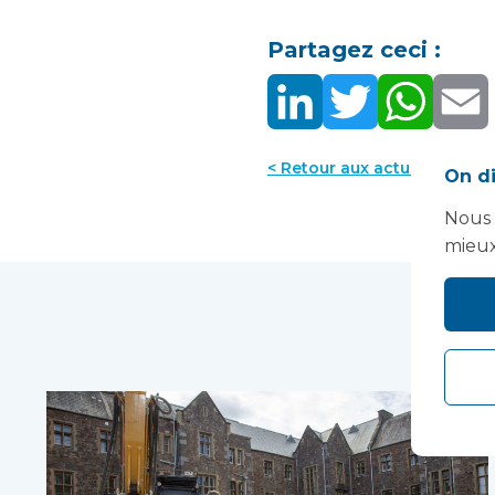
Partagez ceci :
< Retour aux actualités
On di
Nous 
mieux