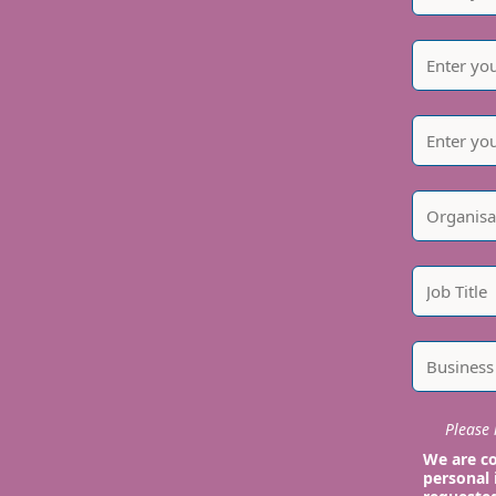
Please i
We are co
personal 