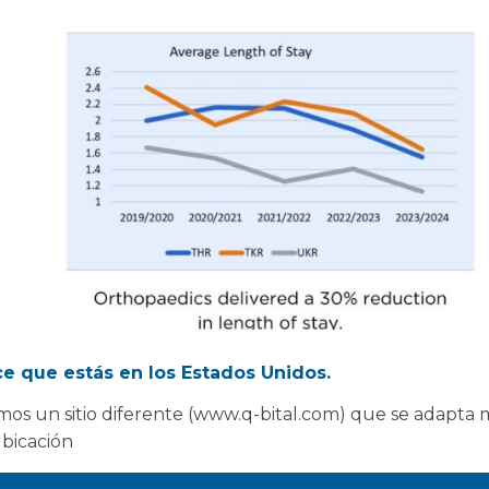
e que estás en los Estados Unidos.
os un sitio diferente (www.q-bital.com) que se adapta 
ubicación
icas cifras de rendimiento es fundamental que no se haya
zar una cifra de uso de 100%.