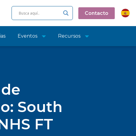
Contacto
ias
Eventos
Recursos
 de
o: South
 NHS FT