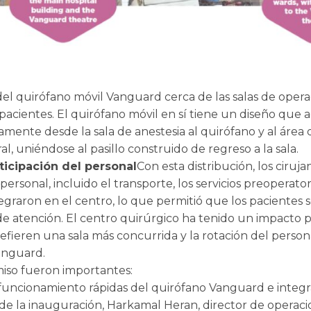
el quirófano móvil Vanguard cerca de las salas de operaci
pacientes. El quirófano móvil en sí tiene un diseño que a
mente desde la sala de anestesia al quirófano y al área
ral, uniéndose al pasillo construido de regreso a la sala.
ticipación del personal
Con esta distribución, los ciruj
 personal, incluido el transporte, los servicios preoperat
egraron en el centro, lo que permitió que los pacientes s
e atención. El centro quirúrgico ha tenido un impacto p
refieren una sala más concurrida y la rotación del person
anguard.
iso fueron importantes:
 funcionamiento rápidas del quirófano Vanguard e integr
 la inauguración, Harkamal Heran, director de operacio