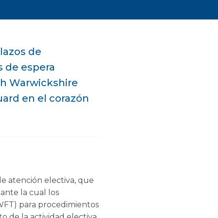
lazos de
s de espera
uth Warwickshire
uard en el corazón
e atención electiva, que
ante la cual los
SWFT) para procedimientos
 de la actividad electiva.