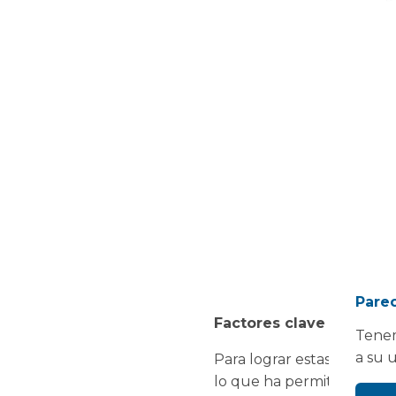
Parec
Factores clave de éxito:
Tenem
a su 
Para lograr estas fantást
lo que ha permitido alcan