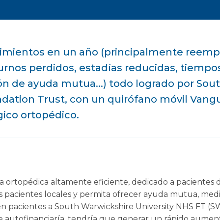
imientos en un año (principalmente reemp
 turnos perdidos, estadías reducidas, tiempo
ión de ayuda mutua...) todo logrado por So
dation Trust, con un quirófano móvil Vang
gico ortopédico.
a ortopédica altamente eficiente, dedicado a pacientes d
os pacientes locales y permita ofrecer ayuda mutua, medi
íen pacientes a South Warwickshire University NHS FT (
se autofinanciaría, tendría que generar un rápido aumento