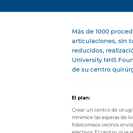
Más de 1000 proced
articulaciones, sin
reducidos, realizac
University NHS Foun
de su centro quirúr
El plan:
Crear un centro de cirugí
minimice las esperas de l
fideicomisos vecinos env
electivos. El centro, que 