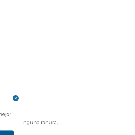
mejor
 omitido ninguna ranura,