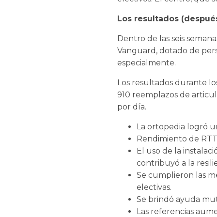
Los resultados (después
Dentro de las seis semana
Vanguard, dotado de pers
especialmente.
Los resultados durante lo
910 reemplazos de articu
por día.
La ortopedia logró u
Rendimiento de RTT:
El uso de la instala
contribuyó a la resil
Se cumplieron las m
electivas.
Se brindó ayuda mutu
Las referencias aume