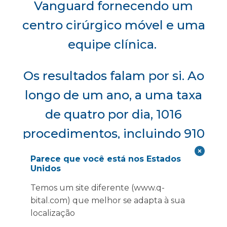
Vanguard fornecendo um
centro cirúrgico móvel e uma
equipe clínica.
Os resultados falam por si. Ao
longo de um ano, a uma taxa
de quatro por dia, 1016
procedimentos, incluindo 910
substituições de articulações,
Parece que você está nos Estados
Unidos
foram concluídos no teatro. A
Temos um site diferente (www.q-
ortopedia viu uma redução de
bital.com) que melhor se adapta à sua
30% na duração da estadia.
localização