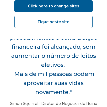
Para o desempenho do RTT, o
Click here to change sites
SWFT subiu da 18ª para a 6ª
melhor confiança do país. O
Fique neste site
número máximo esperado de
procedimentos e contribuição
financeira foi alcançado, sem
aumentar o número de leitos
eletivos.
Mais de mil pessoas podem
aproveitar suas vidas
novamente."
Simon Squirrell, Diretor de Negócios do Reino