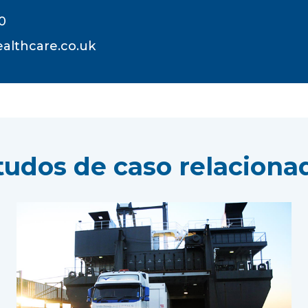
0
althcare.co.uk
tudos de caso relaciona