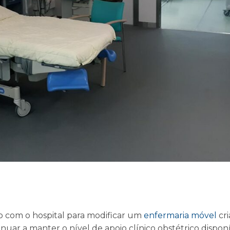
 com o hospital para modificar um
enfermaria móvel
cri
tinuar a manter o nível de apoio clínico obstétrico dispo