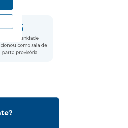
6
meses a unidade
cionou como sala de
parto provisória
nte?