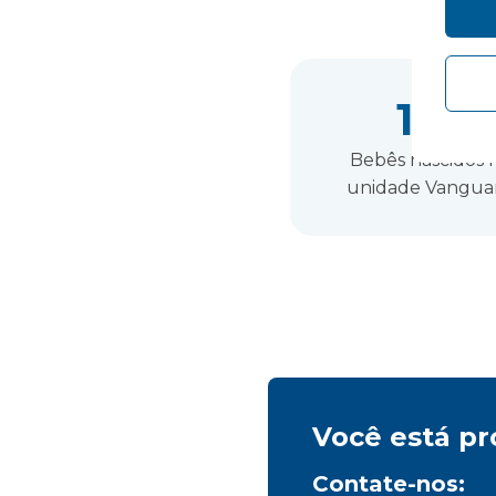
125
Bebês nascidos 
unidade Vangua
Você está p
Contate-nos: