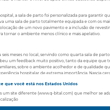
spital, a sala de parto foi personalizada para garantir q
va uma sala de parto totalmente equipada e com os mais
 colocação de um novo pavimento e a inclusão de revest
ra tornar o ambiente menos clínico e mais apelativo.
seis meses no local, servindo como quarta sala de parto
beu um feedback muito positivo, tanto da equipe que t
amiliares, sobre o ambiente acolhedor e de qualidade q
periência hospitalar de extrema importância. Nascia ce
 – totalizando cerca de 125 bebês recém-nascidos que f
ce que você está nos Estados Unidos
Q-bital!
 um site diferente (www.q-bital.com) que melhor se ad
ocalização
Estatísticas do projeto