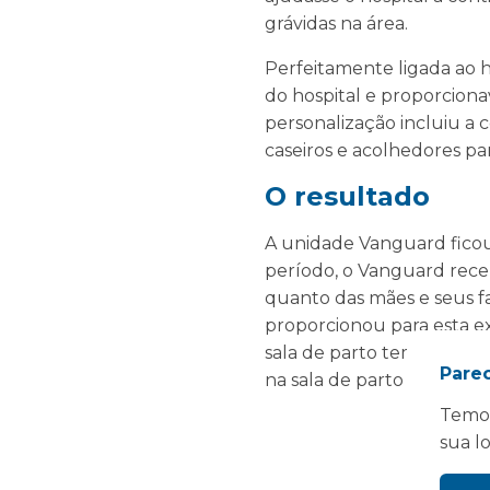
grávidas na área.
Perfeitamente ligada ao ho
do hospital e proporciona
personalização incluiu a
caseiros e acolhedores pa
O resultado
A unidade Vanguard ficou 
período, o Vanguard rece
quanto das mães e seus f
proporcionou para esta ex
sala de parto temporária
Pare
na sala de parto móvel da 
Temos
sua l