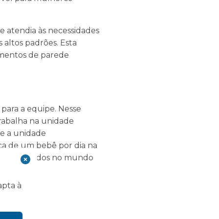
ue atendia às necessidades
 altos padrões. Esta
imentos de parede
 para a equipe. Nesse
rabalha na unidade
ue a unidade
rca de um bebê por dia na
oram recebidos no mundo
apta à