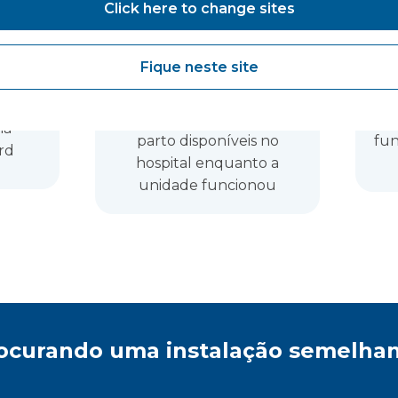
Click here to change sites
Fique neste site
4
o número de salas de
na
parto disponíveis no
fun
rd
hospital enquanto a
unidade funcionou
rocurando uma instalação semelha