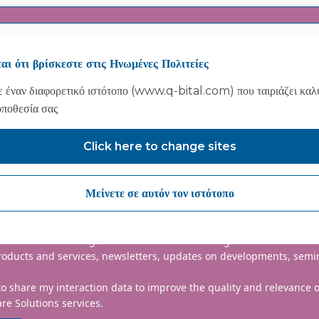
αι ότι βρίσκεστε στις Ηνωμένες Πολιτείες
 έναν διαφορετικό ιστότοπο (www.q-bital.com) που ταιριάζει καλ
οποθεσία σας
Click here to change sites
nclude country code, e.g. +44
Μείνετε σε αυτόν τον ιστότοπο
mmitted to protecting and respecting your privacy. We will only
information to administer your account and provide the services
d.
 to receive marketing communications from Vanguard Healthcare S
roducts and services, newsletters, updates on developments, semi
to share my interaction data to improve the quality and relevance
re Solutions services.