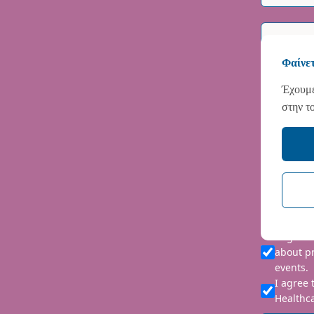
Φαίνετ
Έχουμε
στην τ
Please i
We are co
personal 
requeste
I agree
about p
events.
I agree 
Healthca