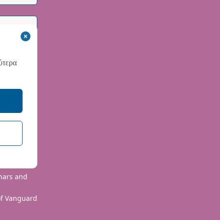
ύτερα
 use your
olutions
nars and
 of Vanguard