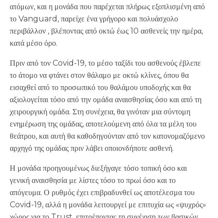
ατόμων, και η μονάδα που παρέχεται πλήρως εξοπλισμένη από
το Vanguard, παρείχε ένα γρήγορο και πολυάσχολο
περιβάλλον , βλέποντας από οκτώ έως 10 ασθενείς την ημέρα,
κατά μέσο όρο.
Πριν από τον Covid-19, το μέσο ταξίδι του ασθενούς έβλεπε
το άτομο να φτάνει στον θάλαμο με οκτώ κλίνες, όπου θα
εισαχθεί από το προσωπικό του θαλάμου υποδοχής και θα
αξιολογείται τόσο από την ομάδα αναισθησίας όσο και από τη
χειρουργική ομάδα. Στη συνέχεια, θα γινόταν μια σύντομη
ενημέρωση της ομάδας, αποτελούμενη από όλα τα μέλη του
θεάτρου, και αυτή θα καθοδηγούνταν από τον κατονομαζόμενο
αρχηγό της ομάδας πριν λάβει οποιονδήποτε ασθενή.
Η μονάδα προηγουμένως διεξήγαγε τόσο τοπική όσο και
γενική αναισθησία με λίστες τόσο το πρωί όσο και το
απόγευμα. Ο ρυθμός έχει επιβραδυνθεί ως αποτέλεσμα του
Covid-19, αλλά η μονάδα λειτουργεί με επιτυχία ως «ψυχρός»
χώρος για το Trust, επιτρέποντας τη συνέχιση των βασικών