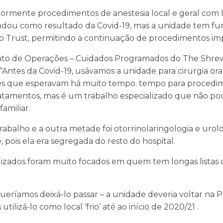
iormente procedimentos de anestesia local e geral com li
andou como resultado da Covid-19, mas a unidade tem f
 o Trust, permitindo a continuação de procedimentos im
unto de Operações – Cuidados Programados do The Shre
: “Antes da Covid-19, usávamos a unidade para cirurgia or
es que esperavam há muito tempo. tempo para procedi
ratamentos, mas é um trabalho especializado que não po
amiliar.
 trabalho e a outra metade foi otorrinolaringologia e u
, pois ela era segregada do resto do hospital.
lizados foram muito focados em quem tem longas listas d
ueríamos deixá-lo passar – a unidade deveria voltar na
ilizá-lo como local ‘frio’ até ao início de 2020/21 .