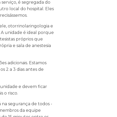
 serviço, é segregada do
tro local do hospital. Eles
recisássemos.
e, otorrinolaringologia e
. A unidade é ideal porque
esistas próprios que
pria e sala de anestesia
ões adicionais. Estamos
s 2 a 3 dias antes de
 unidade e devem ficar
 o risco.
á na segurança de todos -
s membros da equipe
 de 15 minutos entre os