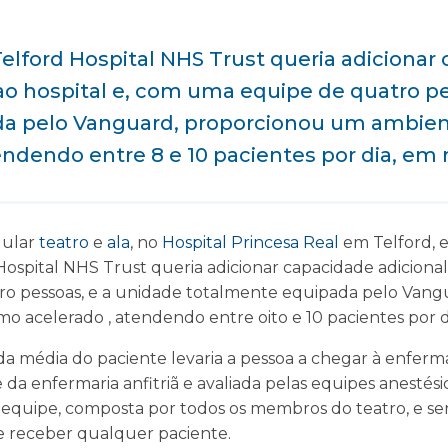
lford Hospital NHS Trust queria adicionar
 ao hospital e, com uma equipe de quatro p
a pelo Vanguard, proporcionou um ambien
endendo entre 8 e 10 pacientes por dia, em
lular
teatro
e
ala
, no
Hospital Princesa Real
em Telford, 
spital NHS Trust queria adicionar capacidade adicional 
o pessoas, e a unidade totalmente equipada pelo Van
mo acelerado , atendendo entre oito e 10 pacientes por d
da média do paciente levaria a pessoa a chegar à enferma
 da enfermaria anfitriã e avaliada pelas equipes anestési
equipe, composta por todos os membros do teatro, e seri
 receber qualquer paciente.