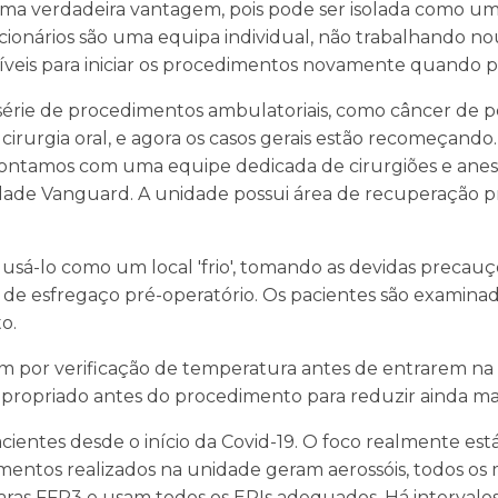
uma verdadeira vantagem, pois pode ser isolada como um
ncionários são uma equipa individual, não trabalhando nou
íveis para iniciar os procedimentos novamente quando p
érie de procedimentos ambulatoriais, como câncer de pel
rurgia oral, e agora os casos gerais estão recomeçando
 contamos com uma equipe dedicada de cirurgiões e anest
ade Vanguard. A unidade possui área de recuperação pró
usá-lo como um local 'frio', tomando as devidas precauç
e esfregaço pré-operatório. Os pacientes são examinado
o.
am por verificação de temperatura antes de entrarem na
propriado antes do procedimento para reduzir ainda mais
cientes desde o início da Covid-19. O foco realmente est
entos realizados na unidade geram aerossóis, todos o
ras FFP3 e usam todos os EPIs adequados. Há intervalos