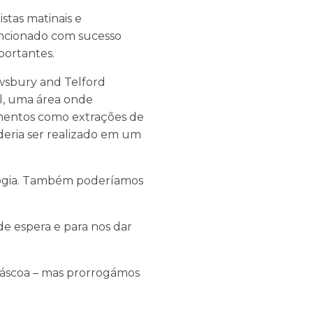
stas matinais e
uncionado com sucesso
portantes.
wsbury and Telford
al, uma área onde
mentos como extrações de
deria ser realizado em um
rologia. Também poderíamos
e espera e para nos dar
 Páscoa – mas prorrogámos