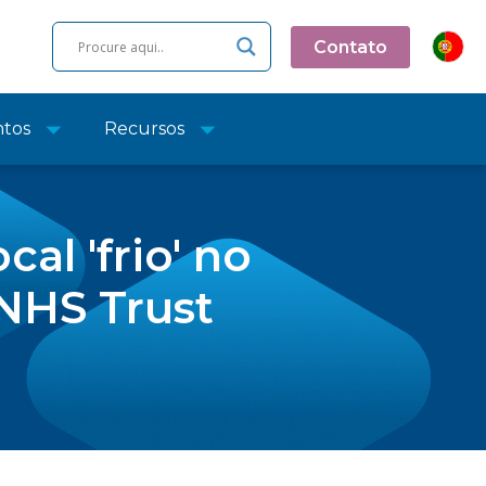
Contato
ntos
Recursos
l 'frio' no
 NHS Trust