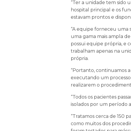
“Ter a unidade tem sido 
hospital principal e os fu
estavam prontos e dispon
“A equipe forneceu uma s
uma gama mais ampla de ci
possui equipe própria, e
trabalham apenas na unid
própria.
“Portanto, continuamos a 
executando um processo d
realizarem o procediment
“Todos os pacientes pass
isolados por um período a
“Tratamos cerca de 150 pa
como muitos dos procedim
foram testados para másca