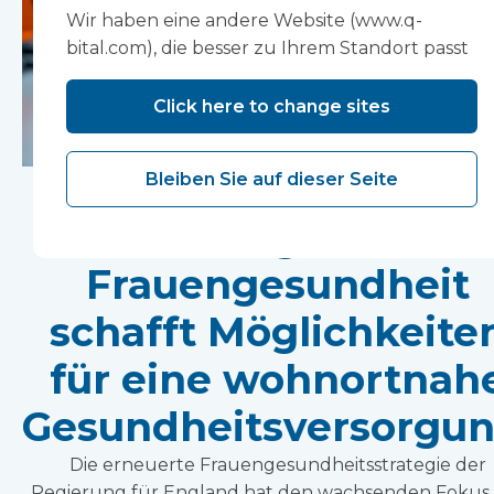
Wir haben eine andere Website (www.q-
bital.com), die besser zu Ihrem Standort passt
Click here to change sites
Die neue nationale
Bleiben Sie auf dieser Seite
Strategie für
Frauengesundheit
schafft Möglichkeite
für eine wohnortnah
Gesundheitsversorgun
Die erneuerte Frauengesundheitsstrategie der
Regierung für England hat den wachsenden Fokus