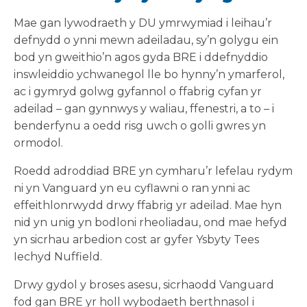
Mae gan lywodraeth y DU ymrwymiad i leihau’r
defnydd o ynni mewn adeiladau, sy’n golygu ein
bod yn gweithio’n agos gyda BRE i ddefnyddio
inswleiddio ychwanegol lle bo hynny’n ymarferol,
ac i gymryd golwg gyfannol o ffabrig cyfan yr
adeilad – gan gynnwys y waliau, ffenestri, a to – i
benderfynu a oedd risg uwch o golli gwres yn
ormodol.
Roedd adroddiad BRE yn cymharu’r lefelau rydym
ni yn Vanguard yn eu cyflawni o ran ynni ac
effeithlonrwydd drwy ffabrig yr adeilad. Mae hyn
nid yn unig yn bodloni rheoliadau, ond mae hefyd
yn sicrhau arbedion cost ar gyfer Ysbyty Tees
Iechyd Nuffield.
Drwy gydol y broses asesu, sicrhaodd Vanguard
fod gan BRE yr holl wybodaeth berthnasol i