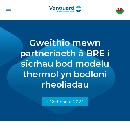
Gweithio mewn
partneriaeth â BRE i
sicrhau bod modelu
thermol yn bodloni
rheoliadau
1 Gorffennaf, 2024