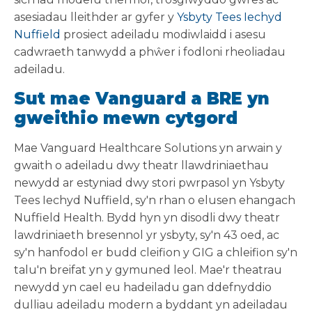
asesiadau lleithder ar gyfer y
Ysbyty Tees Iechyd
Nuffield
prosiect adeiladu modiwlaidd i asesu
cadwraeth tanwydd a phŵer i fodloni rheoliadau
adeiladu.
Sut mae Vanguard a BRE yn
gweithio mewn cytgord
Mae Vanguard Healthcare Solutions yn arwain y
gwaith o adeiladu dwy theatr llawdriniaethau
newydd ar estyniad dwy stori pwrpasol yn Ysbyty
Tees Iechyd Nuffield, sy'n rhan o elusen ehangach
Nuffield Health. Bydd hyn yn disodli dwy theatr
lawdriniaeth bresennol yr ysbyty, sy'n 43 oed, ac
sy'n hanfodol er budd cleifion y GIG a chleifion sy'n
talu'n breifat yn y gymuned leol. Mae'r theatrau
newydd yn cael eu hadeiladu gan ddefnyddio
dulliau adeiladu modern a byddant yn adeiladau