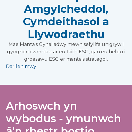
Amgylcheddol,
Cymdeithasol a
Llywodraethu
Mae Mantais Gynaliadwy mewn sefyllfa unigryw i
gynghori cwmnïau ar eu taith ESG, gan eu helpu i
groesawu ESG er mantais strategol.
Darllen mwy
Arhoswch yn
wybodus - ymunwch
â'n rhestr bostio