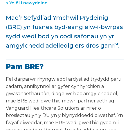
< Yn ôl i newyddion
Mae’r Sefydliad Ymchwil Prydeinig
(BRE) yn fusnes byd-eang elw-i-bwrpas
sydd wedi bod yn codi safonau yn yr
amgylchedd adeiledig ers dros ganrif.
Pam BRE?
Fel darparwr rhyngwladol ardystiad trydydd parti
cadarn, annibynnol ar gyfer cynhyrchion a
gwasanaethau tân, diogelwch ac amgylcheddol,
mae BRE wedi gweithio mewn partneriaeth ag
Vanguard Healthcare Solutions ar nifer o
brosiectau yn y DU yn y blynyddoedd diwethaf. Yn
fwyaf diweddar, mae BRE wedi gweithio gyda ni i
sicrhau modelu thermol, trosglwyddo gwres ac