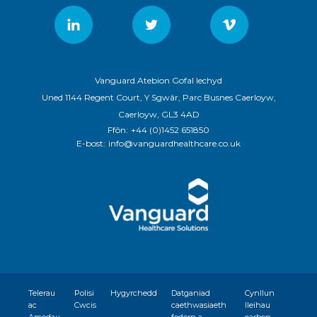
Vanguard Atebion Gofal Iechyd
Uned 1144 Regent Court, Y Sgwâr, Parc Busnes Caerloyw,
Caerloyw, GL3 4AD
Ffôn:
+44 (0)1452 651850
E-bost:
info@vanguardhealthcare.co.uk
Telerau
Polisi
Hygyrchedd
Datganiad
Cynllun
ac
Cwcis
caethwasiaeth
lleihau