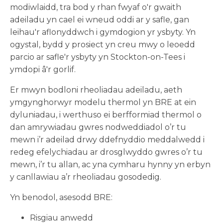
modiwlaidd, tra bod y rhan fwyaf o'r gwaith
adeiladu yn cael ei wneud oddi ar y safle, gan
leihau'r aflonyddwch i gymdogion yr ysbyty. Yn
ogystal, bydd y prosiect yn creu mwy o leoedd
parcio ar safle'r ysbyty yn Stockton-on-Tees i
ymdopi â'r gorlif.
Er mwyn bodloni rheoliadau adeiladu, aeth
ymgynghorwyr modelu thermol yn BRE at ein
dyluniadau, i werthuso ei berfformiad thermol o
dan amrywiadau gwres nodweddiadol o’r tu
mewn i’r adeilad drwy ddefnyddio meddalwedd i
redeg efelychiadau ar drosglwyddo gwres o’r tu
mewn, i’r tu allan, ac yna cymharu hynny yn erbyn
y canllawiau a’r rheoliadau gosodedig.
Yn benodol, asesodd BRE:
Risgiau anwedd