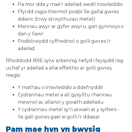
Pa mor dda y mae'r adeilad wedi'i inswleiddio
Ffyrdd osgoi thermol posibl lle gallai gwres
ddianc (trwy strwythurau metel)
Mannau awyr ar gyfer awyru, gan gynnwys o
dan y llawr
Posibilrwydd cyffredinol o golli gwres i'r
adeilad
Rhoddodd BRE sylw arbennig hefyd i feysydd risg
uchaf yr adeilad a allai effeithio ar golli gwres,
megis:
Y mathau o inswleiddio a ddefnyddir
Cydrannau metel a all gysylltu rhannau
mewnol ac allanol y gwaith adeiladu
Y cydrannau metel sy'n arwain at y sylfeini -
lle gall gwres gael ei golli i'r ddaear
Pam mae hyn yn bwysig