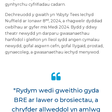
gynhyrchu cyfrifiadau cadarn.
Dechreuodd y gwaith yn Ysbyty Tees Iechyd
ed
Nuffield ar Ionawr 8
, 2024, a rhagwelir dyddiad
cwblhau ar gyfer mis Medi 2024. Bydd y ddwy
theatr newydd yn darparu gwasanaethau
hanfodol i gleifion yn lleol sydd angen cymalau
newydd, gofal asgwrn cefn, gofal llygaid, prostad,
gynaecoleg, a gwasanaethau iechyd menywod.
"Rydym wedi gweithio gyda
BRE ar lawer o brosiectau, a
chryfder allweddol yn amlwg