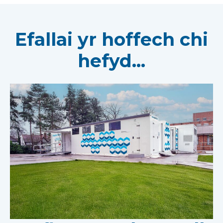
Efallai yr hoffech chi
hefyd...