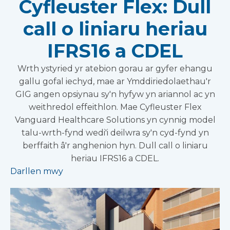
Cyfleuster Flex: Dull
call o liniaru heriau
IFRS16 a CDEL
Wrth ystyried yr atebion gorau ar gyfer ehangu
gallu gofal iechyd, mae ar Ymddiriedolaethau'r
GIG angen opsiynau sy'n hyfyw yn ariannol ac yn
weithredol effeithlon. Mae Cyfleuster Flex
Vanguard Healthcare Solutions yn cynnig model
talu-wrth-fynd wedi'i deilwra sy'n cyd-fynd yn
berffaith â'r anghenion hyn. Dull call o liniaru
heriau IFRS16 a CDEL.
Darllen mwy