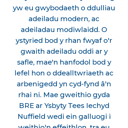
yw eu gwybodaeth o ddulliau
adeiladu modern, ac
adeiladau modiwlaidd. O
ystyried bod y rhan fwyaf o'r
gwaith adeiladu oddi ar y
safle, mae'n hanfodol bod y
lefel hon o ddealltwriaeth ac
arbenigedd yn cyd-fynd â'n
rhai ni. Mae gweithio gyda
BRE ar Ysbyty Tees Iechyd
Nuffield wedi ein galluogi i
weithio'n effeithlon, tra eu