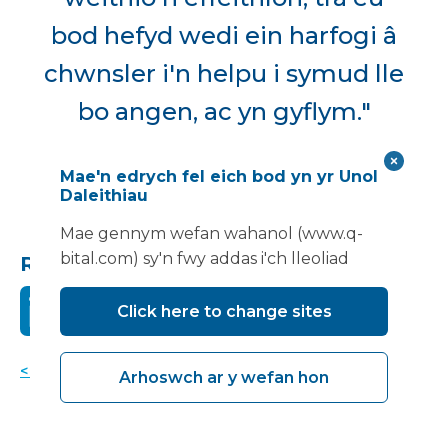
bod hefyd wedi ein harfogi â
chwnsler i'n helpu i symud lle
bo angen, ac yn gyflym."
Lindsay Dransfield, Prif Swyddog Masnachol
Mae'n edrych fel eich bod yn yr Unol
Daleithiau
Mae gennym wefan wahanol (www.q-
bital.com) sy'n fwy addas i'ch lleoliad
Rhannwch hwn:
Click here to change sites
< Yn ôl i newyddion
Arhoswch ar y wefan hon