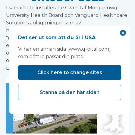
I samarbete installerade Cwm Taf Morgannwg
University Health Board och Vanguard Healthcare
Solutions anläggningar, som av
hälsovårdsstyrelsens personal kallas ett
Det ser ut som att du är i USA
"minisjukhus", på rekordtid – bara sex veckor för
ett endoskopikomplex med dubbla procedurer
Vi har en annan sida (www.q-bital.com)
och nio veckor för en operationssvit med fyra
som bättre passar din plats
operatörer och två avdelningar.
Läs mer
Click here to change sites
Stanna på den här sidan