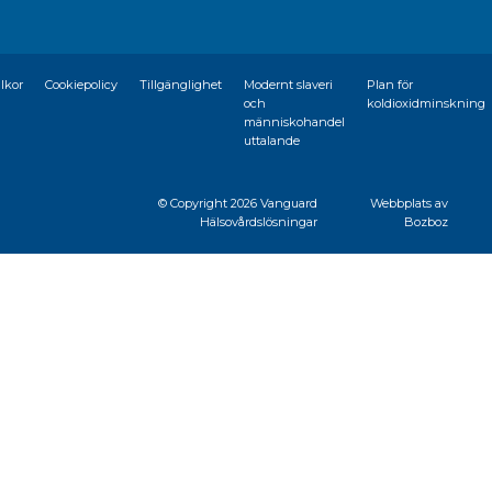
llkor
Cookiepolicy
Tillgänglighet
Modernt slaveri
Plan för
och
koldioxidminskning
människohandel
uttalande
© Copyright
2026 Vanguard
Webbplats av
Hälsovårdslösningar
Bozboz