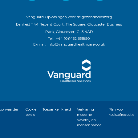
Vanguard Oplossingen voor de gezondheidszorg
Eenheid 1144 Regent Court, The Square, Gloucester Business
Park, Gloucester, GL3 4AD
Tel.:
+44 (0)1452 651850
E-mail:
info@vanguardhealthcare.co.uk
oorwaarden
Cookie
Toegankelijkheid
Verklaring
Plan voor
beleid
moderne
koolstofreductie
slavernij en
mensenhandel