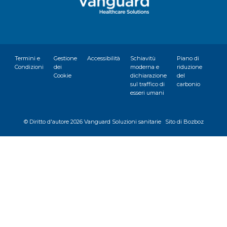
Termini e
Gestione
Accessibilità
Schiavitù
Piano di
Condizioni
dei
moderna e
riduzione
Cookie
dichiarazione
del
sul traffico di
carbonio
esseri umani
© Diritto d'autore
2026 Vanguard Soluzioni sanitarie
Sito di Bozboz