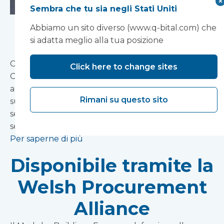
Sembra che tu sia negli Stati Uniti
Siete pronti per la
Abbiamo un sito diverso (www.q-bital.com) che
si adatta meglio alla tua posizione
stagione invernale?
Considerata l'incertezza sulle prospettive del
Click here to change sites
Covid-19, ora è più importante che mai pianificare in
anticipo l'inverno per garantire una capacità
Rimani su questo sito
sufficiente a gestire potenziali picchi di domanda
senza influire sulla fornitura di cure elettive o
servizi diagnostici.
Per saperne di più
Disponibile tramite la
Welsh Procurement
Alliance