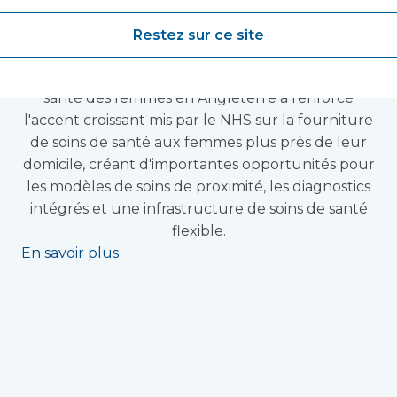
de prestation de
soins de proximité.
Restez sur ce site
La nouvelle stratégie du gouvernement pour la
santé des femmes en Angleterre a renforcé
l'accent croissant mis par le NHS sur la fourniture
de soins de santé aux femmes plus près de leur
domicile, créant d'importantes opportunités pour
les modèles de soins de proximité, les diagnostics
intégrés et une infrastructure de soins de santé
flexible.
En savoir plus