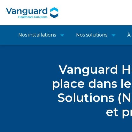
Nos installations
Nos solutions
À
Vanguard He
place dans 
Solutions (
et p