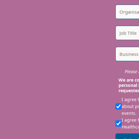
Please i
We are co
personal 
requeste
I agree
about p
events.
I agree 
Healthca