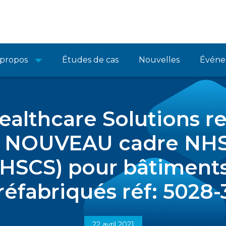
 propos
Études de cas
Nouvelles
Événe
althcare Solutions 
le NOUVEAU cadre NH
NHSCS) pour bâtiment
réfabriqués réf: 5028
22 avril 2021