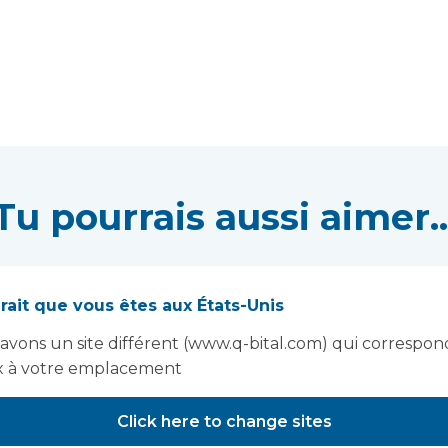
Tu pourrais aussi aimer..
La nouvelle stratégie
rait que vous êtes aux États-Unis
nationale pour la
avons un site différent (www.q-bital.com) qui correspon
santé des femmes
 à votre emplacement
offre des possibilités
Click here to change sites