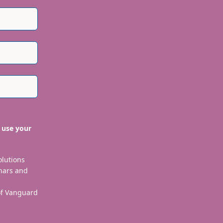
 use your
olutions
nars and
 of Vanguard