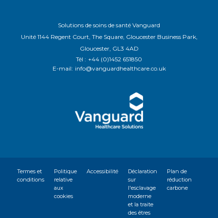
Solutions de soins de santé Vanguard
Unité 1144 Regent Court, The Square, Gloucester Business Park,
Gloucester, GL3 4AD
Tél :
+44 (0)1452 651850
E-mail:
info@vanguardhealthcare.co.uk
Termes et
Politique
Accessibilité
Déclaration
Plan de
conditions
relative
sur
réduction
aux
l'esclavage
carbone
cookies
moderne
et la traite
des êtres