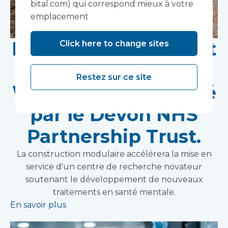
bital.com) qui correspond mieux à votre
emplacement
Les travaux débutent
Click here to change sites
sur le site de
Restez sur ce site
Wonford House, géré
par le Devon NHS
Partnership Trust.
La construction modulaire accélérera la mise en
service d'un centre de recherche novateur
soutenant le développement de nouveaux
traitements en santé mentale.
En savoir plus