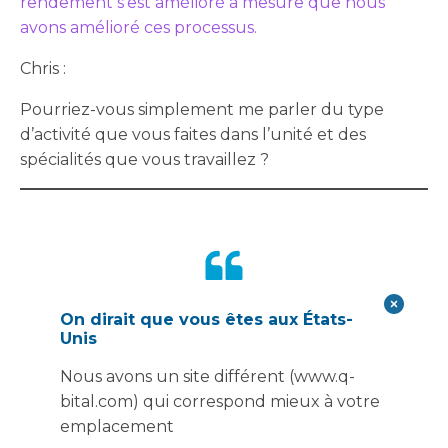
rendement s'est amélioré à mesure que nous
avons amélioré ces processus.
Chris :
Pourriez-vous simplement me parler du type
d’activité que vous faites dans l’unité et des
spécialités que vous travaillez ?
« Nous avons commencé par
On dirait que vous êtes aux États-
Unis
les spécialités pour lesquelles
Nous avons un site différent (www.q-
nous avions les temps
bital.com) qui correspond mieux à votre
emplacement
d’attente les plus longs et