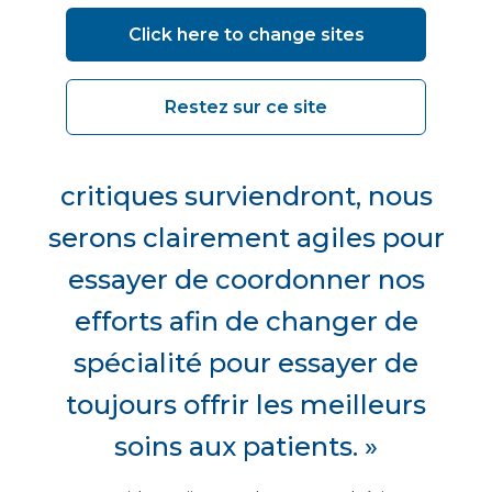
nous avons essayé de réduire
Click here to change sites
ces temps d’attente le plus
rapidement possible. Ensuite,
Restez sur ce site
lorsque d’autres points
critiques surviendront, nous
serons clairement agiles pour
essayer de coordonner nos
efforts afin de changer de
spécialité pour essayer de
toujours offrir les meilleurs
soins aux patients. »