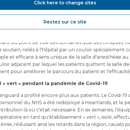
Click here to change sites
Restez sur ce site
nguard sont conçus pour permettre aux établissements de
, tant du point de vue des domaines que des cliniques. Il
 soutien, reliés à l'hôpital par un couloir spécialement co
ple et efficace à sens unique de la salle d'anesthésie au 
uloir adjacent par lequel les patients quittent la salle de 
ent pour améliorer le parcours du patient et l'efficacité
al « vert » pendant la pandémie de Covid-19
 Vanguard a profité encore plus aux patients. Le Covid-19
 personnel du NHS a été redéployé à Heartlands, et le 
ribution là où c'était nécessaire. En six semaines, l'équ
pératoire en tant qu'établissement « vert », isolé, effec
mie, réduisant ainsi les retards dans la région, causés pa