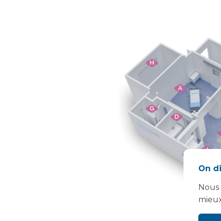
On di
Nous 
mieux