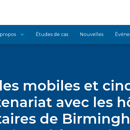
 propos
Études de cas
Nouvelles
Événe
lles mobiles et ci
enariat avec les 
itaires de Birming