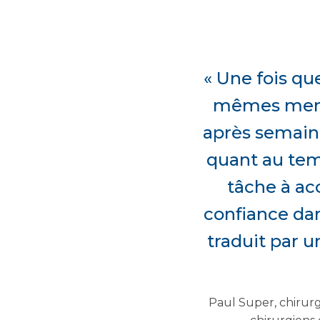
« Une fois que
mêmes memb
après semaine
quant au temp
tâche à acc
confiance dan
traduit par u
Paul Super, chirurg