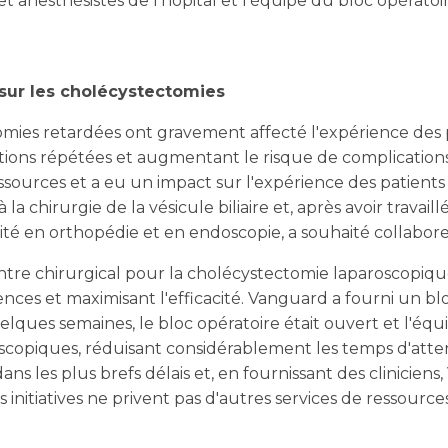
et anesthésistes de l'hôpital et l'équipe du bloc opérato
 sur les cholécystectomies
omies retardées ont gravement affecté l'expérience des 
ations répétées et augmentant le risque de complications 
ssources et a eu un impact sur l'expérience des patients
 la chirurgie de la vésicule biliaire et, après avoir trava
té en orthopédie et en endoscopie, a souhaité collabor
entre chirurgical pour la cholécystectomie laparoscopique
nces et maximisant l'efficacité. Vanguard a fourni un bl
lques semaines, le bloc opératoire était ouvert et l'équi
copiques, réduisant considérablement les temps d'atten
 dans les plus brefs délais et, en fournissant des clinicie
 initiatives ne privent pas d'autres services de ressource