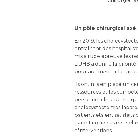
chirurgiens 
Un pôle chirurgical axé
En 2019, les cholécystect
entraînant des hospitalis
mis à rude épreuve les re
L'UHB a donné la priorité à
pour augmenter la capaci
Ils ont mis en place un c
ressources et les compéte
personnel clinique. En que
cholécystectomies laparos
patients étaient satisfaits
garantir que ces nouvelles
d'interventions.