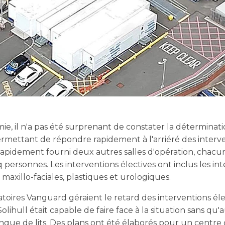
ie, il n'a pas été surprenant de constater la déterminatio
rmettant de répondre rapidement à l'arriéré des interve
pidement fourni deux autres salles d'opération, chac
 personnes. Les interventions électives ont inclus les i
 maxillo-faciales, plastiques et urologiques.
toires Vanguard géraient le retard des interventions élec
olihull était capable de faire face à la situation sans q
nque de lits. Des plans ont été élaborés pour un centre