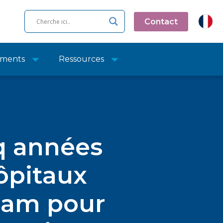
Contact
ments
Ressources
nq années
hôpitaux
ham pour