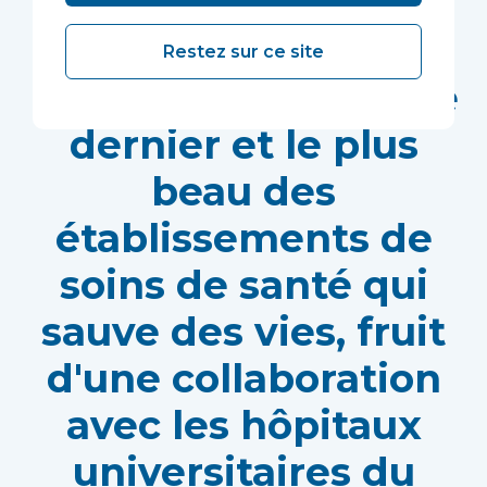
Un superbe bloc
opératoire de
Restez sur ce site
neurochirurgie est le
dernier et le plus
beau des
établissements de
soins de santé qui
sauve des vies, fruit
d'une collaboration
avec les hôpitaux
universitaires du